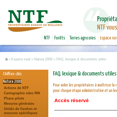
Jum
Propriéta
NTF vous
NTF
Forêts
Terres agricoles
Espace rur
Espace rural
»
Natura 2000
»
FAQ, lexique & documents utiles
Vous êtes ici
FAQ, lexique & documents utiles
Chiffres-clés
Natura 2000
Pour aider les propriétaires à maîtriser la
Actions de NTF
pour chaque étape administrative et un lex
Cartographie sites RW
Phase pilote
Accès réservé
Mesures générales
Unités de Gestion et
mesures spécifiques