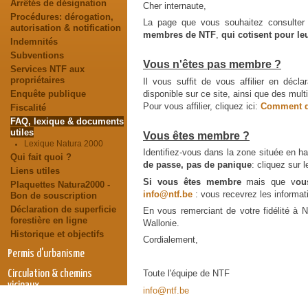
Arrêtés de désignation
Cher internaute,
Procédures: dérogation,
La page que vous souhaitez consulter 
autorisation & notification
membres de NTF
,
qui cotisent pour le
Indemnités
Subventions
Vous n'êtes pas membre ?
Services NTF aux
propriétaires
Il vous suffit de vous affilier en décl
disponible sur ce site, ainsi que des mu
Enquête publique
Pour vous affilier, cliquez ici:
Comment d
Fiscalité
FAQ, lexique & documents
utiles
Vous êtes membre ?
Lexique Natura 2000
Identifiez-vous dans la zone située en ha
Qui fait quoi ?
de passe, pas de panique
: cliquez sur 
Liens utiles
Si vous êtes membre
mais que v
ou
Plaquettes Natura2000 -
info@ntf.be
: vous recevrez les informat
Bon de souscription
Déclaration de superficie
En vous remerciant de votre fidélité à NT
forestière en ligne
Wallonie.
Historique et objectifs
Cordialement,
Permis d'urbanisme
Circulation & chemins
Toute l'équipe de NTF
vicinaux
info@ntf.be
Eolien