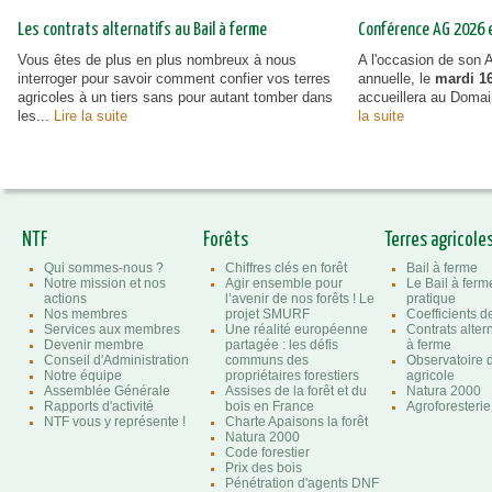
Les contrats alternatifs au Bail à ferme
Conférence AG 2026 et
Vous êtes de plus en plus nombreux à nous
A l'occasion de son
interroger pour savoir comment confier vos terres
annuelle, le
mardi 16
agricoles à un tiers sans pour autant tomber dans
accueillera au Doma
les...
Lire la suite
la suite
NTF
Forêts
Terres agricole
Qui sommes-nous ?
Chiffres clés en forêt
Bail à ferme
Notre mission et nos
Agir ensemble pour
Le Bail à ferm
actions
l’avenir de nos forêts ! Le
pratique
Nos membres
projet SMURF
Coefficients 
Services aux membres
Une réalité européenne
Contrats altern
Devenir membre
partagée : les défis
à ferme
Conseil d'Administration
communs des
Observatoire d
Notre équipe
propriétaires forestiers
agricole
Assemblée Générale
Assises de la forêt et du
Natura 2000
Rapports d'activité
bois en France
Agroforesterie
NTF vous y représente !
Charte Apaisons la forêt
Natura 2000
Code forestier
Prix des bois
Pénétration d'agents DNF