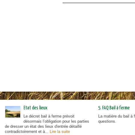
Biomasse
Camps scouts
Gestion de l'eau
La chasse en Wallonie
Chasse: Accord NTF - RSHCB
Dégâts de gibier
Conseils cynégétiques
Les Espèces Exotiques
Envahissantes (EEE)
Etat des lieux
5. FAQ Bail à ferme
Le décret bail à ferme prévoit
La matière du bail à
désormais l’obligation pour les parties
questions.
de dresser un état des lieux d'entrée détaillé
contradictoirement et à...
Lire la suite