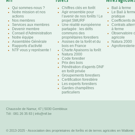
NTF
Forêts
Terres agricole
Qui sommes-nous ?
Chiffres clés en forêt
Bail à ferme
Notre mission et nos
Agir ensemble pour
Le Bail à ferm
actions
l’avenir de nos forêts ! Le
pratique
Nos membres
projet SMURF
Coefficients 
Services aux membres
Une réalité européenne
Contrats altern
Devenir membre
partagée : les défis
à ferme
Conseil d'Administration
communs des
Observatoire d
Notre équipe
propriétaires forestiers
agricole
Assemblée Générale
Assises de la forêt et du
Natura 2000
Rapports d'activité
bois en France
Agroforesterie
NTF vous y représente !
Charte Apaisons la forêt
Natura 2000
Code forestier
Prix des bois
Pénétration d'agents DNF
en forêt privée
Groupements forestiers
Certification forestière
Les experts forestiers
Gardes champêtres
particuliers
Chaussée de Namur, 47 | 5030 Gembloux
Tél : 081 26 35 83 |
info@ntf.be
© 2013-2025 - Association des proprietaires de forêts et de terres agricoles en Wallonie