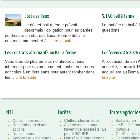
Etat des lieux
5. FAQ Bail à ferme
Le décret bail à ferme prévoit
La matière du bail à
désormais l’obligation pour les parties
questions.
de dresser un état des lieux d'entrée détaillé
contradictoirement et à...
Lire la suite
Les contrats alternatifs au Bail à ferme
Conférence AG 2026 et
Vous êtes de plus en plus nombreux à nous
A l'occasion de son
interroger pour savoir comment confier vos terres
annuelle, le
mardi 16
agricoles à un tiers sans pour autant tomber dans
accueillera au Doma
les...
Lire la suite
la suite
NTF
Forêts
Terres agricole
Qui sommes-nous ?
Chiffres clés en forêt
Bail à ferme
Notre mission et nos
Agir ensemble pour
Le Bail à ferm
actions
l’avenir de nos forêts ! Le
pratique
Nos membres
projet SMURF
Coefficients 
Services aux membres
Une réalité européenne
Contrats altern