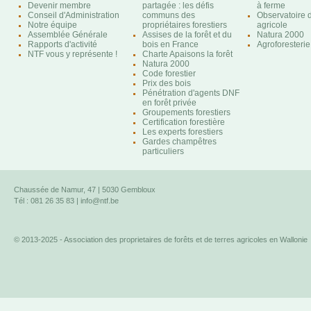
Devenir membre
partagée : les défis
à ferme
Conseil d'Administration
communs des
Observatoire d
Notre équipe
propriétaires forestiers
agricole
Assemblée Générale
Assises de la forêt et du
Natura 2000
Rapports d'activité
bois en France
Agroforesterie
NTF vous y représente !
Charte Apaisons la forêt
Natura 2000
Code forestier
Prix des bois
Pénétration d'agents DNF
en forêt privée
Groupements forestiers
Certification forestière
Les experts forestiers
Gardes champêtres
particuliers
Chaussée de Namur, 47 | 5030 Gembloux
Tél : 081 26 35 83 |
info@ntf.be
© 2013-2025 - Association des proprietaires de forêts et de terres agricoles en Wallonie