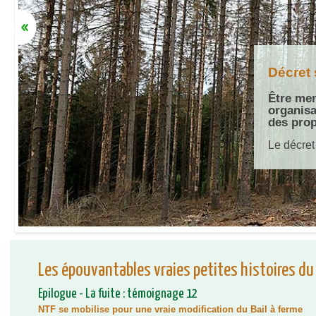
Décret 
Décret 
grâce à
Être mem
organisa
Le 13 mai
des prop
lecture l’
des forêt
Le décret 
forestière
Les épouvantables vraies petites histoires du 
Epilogue - La fuite : témoignage 12
NTF se mobilise pour une vraie modification du Bail à ferme