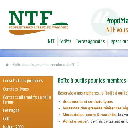
Jum
Propriéta
NTF vous
NTF
Forêts
Terres agricoles
Espace rur
Boîte à outils pour les membres de NTF
Vous êtes ici
Boîte à outils pour les membres
Consultations juridiques
Contrats-types
Réservée à nos membres, la "boite à outils"
Contrats alternatifs au bail à
documents et contrats-types
ferme
les textes des grandes références lé
Fermages
Mercuriales, cours & marchés
:
les va
CoDT
Achat groupé
"
: vérifiez ce qui est en
Natura 2000