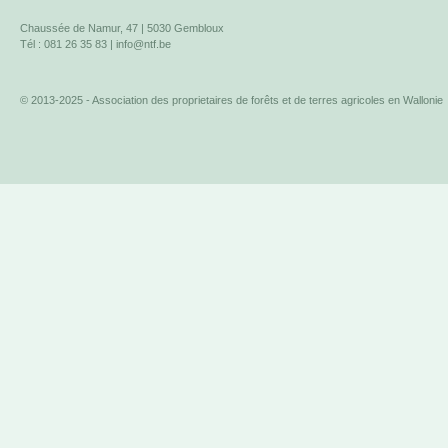
Chaussée de Namur, 47 | 5030 Gembloux
Tél : 081 26 35 83 |
info@ntf.be
© 2013-2025 - Association des proprietaires de forêts et de terres agricoles en Wallonie