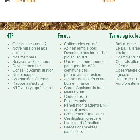
les...
Lire la suite
la suite
NTF
Forêts
Terres agricole
Qui sommes-nous ?
Chiffres clés en forêt
Bail à ferme
Notre mission et nos
Agir ensemble pour
Le Bail à ferm
actions
l’avenir de nos forêts ! Le
pratique
Nos membres
projet SMURF
Coefficients 
Services aux membres
Une réalité européenne
Contrats altern
Devenir membre
partagée : les défis
à ferme
Conseil d'Administration
communs des
Observatoire d
Notre équipe
propriétaires forestiers
agricole
Assemblée Générale
Assises de la forêt et du
Natura 2000
Rapports d'activité
bois en France
Agroforesterie
NTF vous y représente !
Charte Apaisons la forêt
Natura 2000
Code forestier
Prix des bois
Pénétration d'agents DNF
en forêt privée
Groupements forestiers
Certification forestière
Les experts forestiers
Gardes champêtres
particuliers