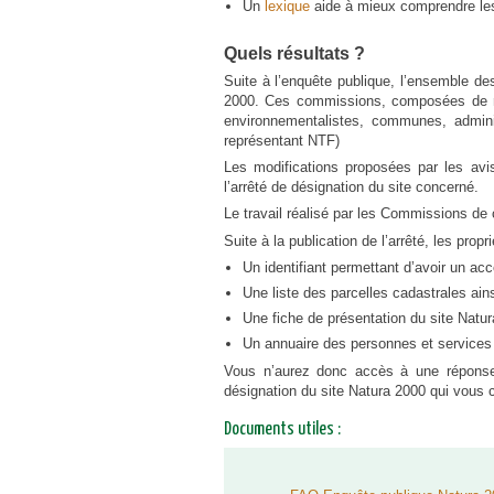
Un
lexique
aide à mieux comprendre les
Biomasse
Quels résultats ?
Camps scouts
Suite à l’enquête publique, l’ensemble 
Gestion de l'eau
2000. Ces commissions, composées de repr
environnementalistes, communes, adminis
La chasse en Wallonie
représentant NTF)
Chasse: Accord NTF - RSHCB
Les modifications proposées par les avi
l’arrêté de désignation du site concerné.
Dégâts de gibier
Le travail réalisé par les Commissions de 
Conseils cynégétiques
Suite à la publication de l’arrêté, les prop
Les Espèces Exotiques
Un identifiant permettant d’avoir un a
Envahissantes (EEE)
Une liste des parcelles cadastrales ain
Une fiche de présentation du site Natu
Un annuaire des personnes et services
Vous n’aurez donc accès à une réponse à
désignation du site Natura 2000 qui vous 
Documents utiles :