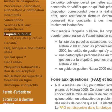
Arrêtés de désignation
L'enquête publique devait permettre aux
Procédures: dérogation,
concernés de vérifier que ce qui était pré
autorisation & notification
disposition correspondait bien à la réalit
Indemnités
effet, sans rectification d'erreurs éventu
Subventions
pourraient être contraints à des me
totalement inadaptées.
Services NTF aux
propriétaires
Pour réagir à l'enquête publique, les pro
Enquête publique
courrier personnalisé de l’administration c
FAQ Enquêtes publiques
la liste des parcelles cadastrales re
Fiscalité
Natura 2000 et, pour les propriétair
FAQ, lexique & documents
2000, les unités de gestion qui s‘y a
utiles
une cartographie personnalisée au f
Qui fait quoi ?
gestion sur la propriété, pour les pro
Liens utiles
Natura 2000 ;
Plaquettes Natura2000 -
un guide de gestion Natura 2000 réal
Bon de souscription
Déclaration de superficie
Foire aux questions (FAQ) et lex
forestière en ligne
Historique et objectifs
NTF a réalisé une FAQ pour attirer l'att
phares de Natura 2000. Ce document re
Permis d'urbanisme
concernant la mise en œuvre de Natura
qu’une série non exhaustive de problém
Circulation & chemins
des unités de gestion que NTF a identi
vicinaux
Le
FAQ est disponible dans la rubriqu
Eolien