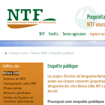
Jum
Propriéta
NTF vous
NTF
Forêts
Terres agricoles
Espace rur
Espace rural
»
Natura 2000
»
Enquête publique
Vous êtes ici
Enquête publique
Chiffres-clés
Natura 2000
Les projets d'Arrêtés de Désignation Natur
Actions de NTF
permis aux citoyens concernés (propriétair
Cartographie sites RW
désignation des sites Natura 2000. NTF a a
Phase pilote
dossier.
Mesures générales
Unités de Gestion et
mesures spécifiques
Pourquoi une enquête publique