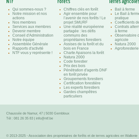
NTF
Forêts
Terres agricole
Qui sommes-nous ?
Chiffres clés en forêt
Bail à ferme
Notre mission et nos
Agir ensemble pour
Le Bail à ferm
actions
l’avenir de nos forêts ! Le
pratique
Nos membres
projet SMURF
Coefficients 
Services aux membres
Une réalité européenne
Contrats altern
Devenir membre
partagée : les défis
à ferme
Conseil d'Administration
communs des
Observatoire d
Notre équipe
propriétaires forestiers
agricole
Assemblée Générale
Assises de la forêt et du
Natura 2000
Rapports d'activité
bois en France
Agroforesterie
NTF vous y représente !
Charte Apaisons la forêt
Natura 2000
Code forestier
Prix des bois
Pénétration d'agents DNF
en forêt privée
Groupements forestiers
Certification forestière
Les experts forestiers
Gardes champêtres
particuliers
Chaussée de Namur, 47 | 5030 Gembloux
Tél : 081 26 35 83 |
info@ntf.be
© 2013-2025 - Association des proprietaires de forêts et de terres agricoles en Wallonie