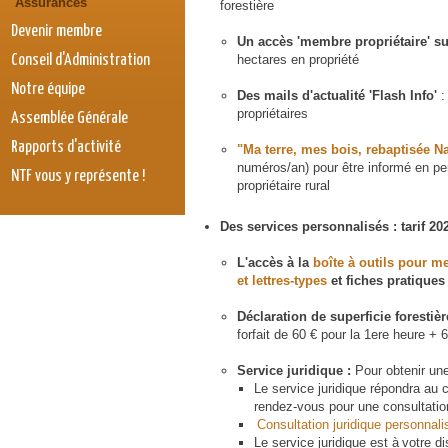
Assurances
forestière
Devenir membre
Un accès 'membre propriétaire' sur
Conseil d'Administration
hectares en propriété
Notre équipe
Des mails d'actualité 'Flash Info'
:
propriétaires
Assemblée Générale
Rapports d'activité
"Ma terre, mes bois, rebaptisée Nat
numéros/an) pour être informé en per
NTF vous y représente !
propriétaire rural
Des services personnalisés : tarif 2
L'accès à la
boîte à outils pour m
et lettres-types
et fiches pratiques
Déclaration de superficie forestiè
forfait de 60 € pour la 1ere heure +
Service juridique :
Pour obtenir un
Le service juridique répondra au
rendez-vous pour une consultation
Consultation juridique personnali
Le service juridique est à votre d