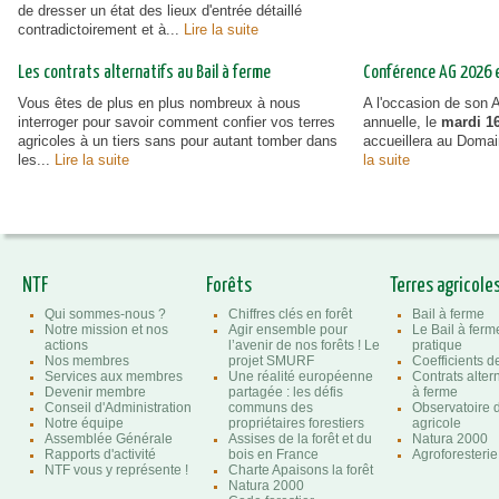
de dresser un état des lieux d'entrée détaillé
contradictoirement et à...
Lire la suite
Les contrats alternatifs au Bail à ferme
Conférence AG 2026 et
Vous êtes de plus en plus nombreux à nous
A l'occasion de son
interroger pour savoir comment confier vos terres
annuelle, le
mardi 16
agricoles à un tiers sans pour autant tomber dans
accueillera au Doma
les...
Lire la suite
la suite
NTF
Forêts
Terres agricole
Qui sommes-nous ?
Chiffres clés en forêt
Bail à ferme
Notre mission et nos
Agir ensemble pour
Le Bail à ferm
actions
l’avenir de nos forêts ! Le
pratique
Nos membres
projet SMURF
Coefficients 
Services aux membres
Une réalité européenne
Contrats altern
Devenir membre
partagée : les défis
à ferme
Conseil d'Administration
communs des
Observatoire d
Notre équipe
propriétaires forestiers
agricole
Assemblée Générale
Assises de la forêt et du
Natura 2000
Rapports d'activité
bois en France
Agroforesterie
NTF vous y représente !
Charte Apaisons la forêt
Natura 2000