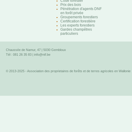
Code forestier
Prix des bois
Pénétration d'agents DNF
en forêt privée
Groupements forestiers
Certification forestière
Les experts forestiers
Gardes champêtres
particuliers
Chaussée de Namur, 47 | 5030 Gembloux
Tél : 081 26 35 83 |
info@ntf.be
© 2013-2025 - Association des proprietaires de forêts et de terres agricoles en Wallonie