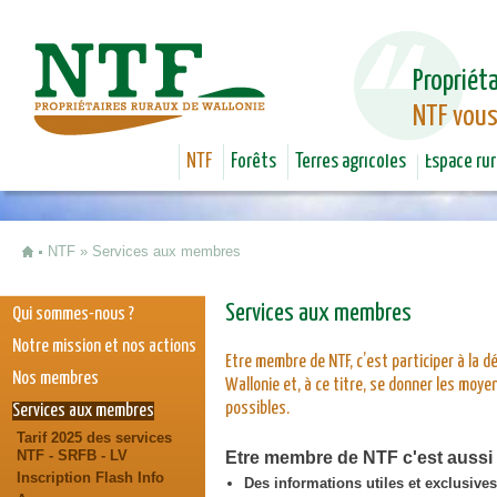
Jum
Propriéta
NTF vous
NTF
Forêts
Terres agricoles
Espace rur
NTF
»
Services aux membres
Vous êtes ici
Services aux membres
Qui sommes-nous ?
Notre mission et nos actions
Etre membre de NTF, c’est participer à la dé
Nos membres
Wallonie et, à ce titre, se donner les moye
possibles.
Services aux membres
Tarif 2025 des services
NTF - SRFB - LV
Etre membre de NTF c'est aussi b
Inscription Flash Info
Des informations utiles et exclusive