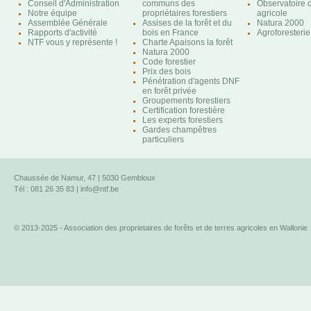
Conseil d'Administration
communs des
Observatoire d
Notre équipe
propriétaires forestiers
agricole
Assemblée Générale
Assises de la forêt et du
Natura 2000
Rapports d'activité
bois en France
Agroforesterie
NTF vous y représente !
Charte Apaisons la forêt
Natura 2000
Code forestier
Prix des bois
Pénétration d'agents DNF
en forêt privée
Groupements forestiers
Certification forestière
Les experts forestiers
Gardes champêtres
particuliers
Chaussée de Namur, 47 | 5030 Gembloux
Tél : 081 26 35 83 |
info@ntf.be
© 2013-2025 - Association des proprietaires de forêts et de terres agricoles en Wallonie