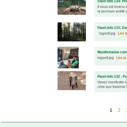
Flash Info 134: PP
urbanisme en zone rurale
Il nous est revenu 
le prochain arrêté m
Flash Info 133: Zo
logontf.jpg
Lire l
Manifestation cont
logontf.jpg
Lire la
Flash Info 132 : F
Venez manifester à 
crise que traverse l
Pages
1
2