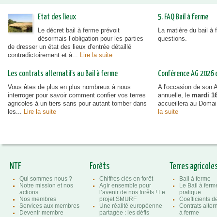
Etat des lieux
5. FAQ Bail à ferme
Le décret bail à ferme prévoit
La matière du bail à
désormais l’obligation pour les parties
questions.
de dresser un état des lieux d'entrée détaillé
contradictoirement et à...
Lire la suite
Les contrats alternatifs au Bail à ferme
Conférence AG 2026 et
Vous êtes de plus en plus nombreux à nous
A l'occasion de son
interroger pour savoir comment confier vos terres
annuelle, le
mardi 16
agricoles à un tiers sans pour autant tomber dans
accueillera au Doma
les...
Lire la suite
la suite
NTF
Forêts
Terres agricole
Qui sommes-nous ?
Chiffres clés en forêt
Bail à ferme
Notre mission et nos
Agir ensemble pour
Le Bail à ferm
actions
l’avenir de nos forêts ! Le
pratique
Nos membres
projet SMURF
Coefficients 
Services aux membres
Une réalité européenne
Contrats altern
Devenir membre
partagée : les défis
à ferme