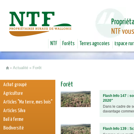
Jum
Propriéta
NTF vous
NTF
Forêts
Terres agricoles
Espace rur
Actualité
»
Forêt
Vous êtes ici
Forêt
Achat groupé
Agriculture
Flash Info 147 : s
2020"
Articles "Ma terre, mes bois"
Dans le cadre de se
Articles Silva
davantage comment v
Bail à ferme
Biodiversité
Flash Info 139 : S