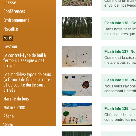
Comme si un malhe
Chasse
envol de l’ips typo
Conférences
Environnement
Flash Info 138 : 
Fiscalité
Dans notre flash in
raisons autres que 
Forêt
Gestion
Flash Info 137: Notr
Le contrat-type de bail à
Comme si la crise d
ferme « classique » est
n’étaient pas suffi
arrivé !
Les modèles-types de baux
(à ferme) de fin de carrière
Flash Info 136: P
et de courte durée sont
Nous vous l’avions 
arrivés !
concernant l’interd
Marché du bois
Natura 2000
Flash Info 135 : Le
Chères et chers me
Pêche
comprendre les mes
Voirie
législation