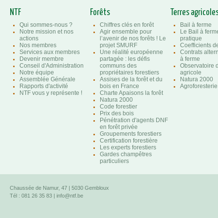
NTF
Forêts
Terres agricole
Qui sommes-nous ?
Chiffres clés en forêt
Bail à ferme
Notre mission et nos
Agir ensemble pour
Le Bail à ferm
actions
l’avenir de nos forêts ! Le
pratique
Nos membres
projet SMURF
Coefficients 
Services aux membres
Une réalité européenne
Contrats altern
Devenir membre
partagée : les défis
à ferme
Conseil d'Administration
communs des
Observatoire d
Notre équipe
propriétaires forestiers
agricole
Assemblée Générale
Assises de la forêt et du
Natura 2000
Rapports d'activité
bois en France
Agroforesterie
NTF vous y représente !
Charte Apaisons la forêt
Natura 2000
Code forestier
Prix des bois
Pénétration d'agents DNF
en forêt privée
Groupements forestiers
Certification forestière
Les experts forestiers
Gardes champêtres
particuliers
Chaussée de Namur, 47 | 5030 Gembloux
Tél : 081 26 35 83 |
info@ntf.be