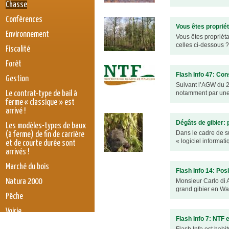
Chasse
Conférences
Vous êtes propriét
Environnement
Vous êtes propriét
celles ci-dessous
Fiscalité
Forêt
Flash Info 47: Con
Gestion
Suivant l’AGW du 2
Le contrat-type de bail à
notamment par une r
ferme « classique » est
arrivé !
Dégâts de gibier: 
Les modèles-types de baux
Dans le cadre de s
(à ferme) de fin de carrière
« logiciel informat
et de courte durée sont
arrivés !
Marché du bois
Flash Info 14: Pos
Natura 2000
Monsieur Carlo di An
grand gibier en Wal
Pêche
Voirie
Flash Info 7: NTF 
législation