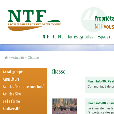
Jum
Propriéta
NTF vous
NTF
Forêts
Terres agricoles
Espace rur
Actualité
»
Chasse
Vous êtes ici
Chasse
Achat groupé
Agriculture
Flash Info 99: Pes
Articles "Ma terre, mes bois"
Communiqué de pre
Articles Silva
Bail à ferme
Flash info 80 - S
Le 9 mai dernier le
Biodiversité
l’importance des p