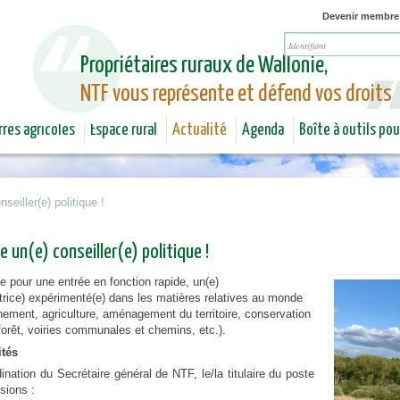
Jump to navigation
Devenir membre
Propriétaires ruraux de Wallonie,
NTF vous représente et défend vos droits
rres agricoles
Espace rural
Actualité
Agenda
Boîte à outils po
seiller(e) politique !
e un(e) conseiller(e) politique !
 pour une entrée en fonction rapide, un(e)
(trice) expérimenté(e) dans les matières relatives au monde
nnement, agriculture, aménagement du territoire, conservation
 forêt, voiries communales et chemins, etc.).
ités
ination du Secrétaire général de NTF, le/la titulaire du poste
sions :