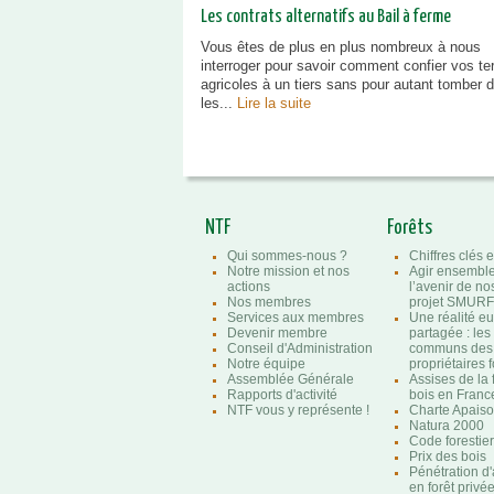
Les contrats alternatifs au Bail à ferme
Vous êtes de plus en plus nombreux à nous
interroger pour savoir comment confier vos te
agricoles à un tiers sans pour autant tomber 
les...
Lire la suite
NTF
Forêts
Qui sommes-nous ?
Chiffres clés e
Notre mission et nos
Agir ensembl
actions
l’avenir de nos
Nos membres
projet SMURF
Services aux membres
Une réalité e
Devenir membre
partagée : les
Conseil d'Administration
communs des
Notre équipe
propriétaires f
Assemblée Générale
Assises de la 
Rapports d'activité
bois en Franc
NTF vous y représente !
Charte Apaison
Natura 2000
Code forestier
Prix des bois
Pénétration d
en forêt privé