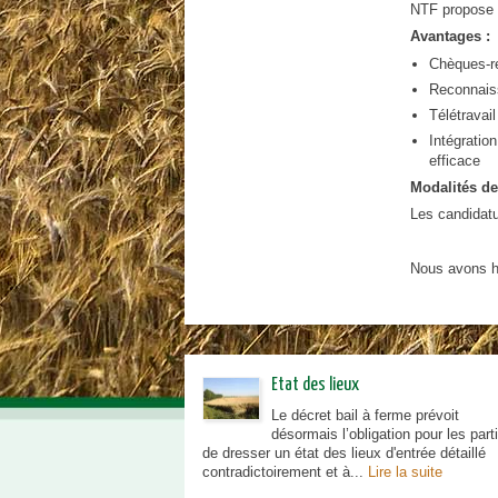
NTF propose u
urbanisme en zone rurale
Avantages :
Chèques-r
Reconnais
Télétravail
Intégratio
efficace
Modalités de
Les candidatu
Nous avons hâ
Etat des lieux
Le décret bail à ferme prévoit
désormais l’obligation pour les part
de dresser un état des lieux d'entrée détaillé
contradictoirement et à...
Lire la suite