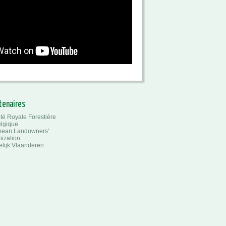
tenaires
té Royale Forestière
lgique
pean Landowners'
ization
lijk Vlaanderen