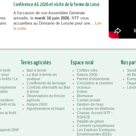
Conférence AG 2026 et visite de la ferme de Loise
A l'occasion de son Assemblée Générale
rres
annuelle, le
mardi 16 juin 2026
, NTF vous
dans
accueillera au Domaine de Lonzée pour une...
Lire
la suite
Terres agricoles
Espace rural
Nos par
n forêt
Bail à ferme
Chiffres-clés
Socié
e pour
Le Bail à ferme en
Natura 2000
de Be
 forêts ! Le
pratique
Permis d'urbanisme
Euro
Coefficients de fermage
Circulation & chemins
Organ
uropéenne
Contrats alternatifs au Bail
vicinaux
Lande
 défis
à ferme
Eolien
Observatoire du foncier
Biomasse
orestiers
agricole
Camps scouts
forêt et du
Natura 2000
Gestion de l'eau
e
Agroforesterie et Haies
La chasse en Wallonie
s la forêt
Chasse: Accord NTF -
RSHCB
Dégâts de gibier
Conseils cynégétiques
'agents DNF
Les Espèces Exotiques
e
Envahissantes (EEE)