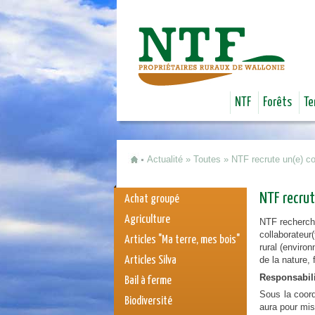
NTF
Forêts
Te
Actualité
»
Toutes
»
NTF recrute un(e) con
Vous êtes ici
NTF recrut
Achat groupé
Agriculture
NTF recherche
collaborateur
Articles "Ma terre, mes bois"
rural (enviro
Articles Silva
de la nature,
Responsabil
Bail à ferme
Sous la coord
Biodiversité
aura pour mis