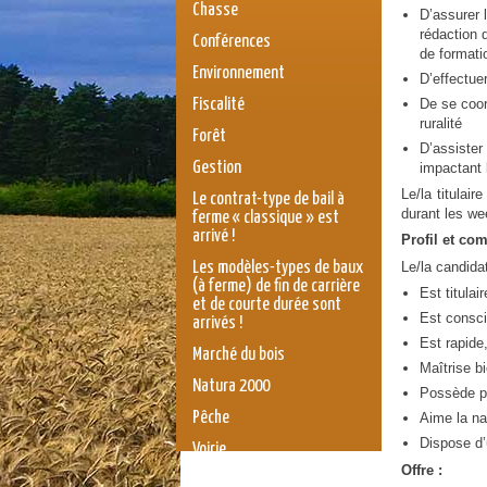
Chasse
D’assurer 
rédaction d
Conférences
de formati
Environnement
D’effectuer
De se coor
Fiscalité
ruralité
Forêt
D’assister
Gestion
impactant l
Le/la titulai
Le contrat-type de bail à
durant les we
ferme « classique » est
arrivé !
Profil et co
Le/la candidat
Les modèles-types de baux
(à ferme) de fin de carrière
Est titulai
et de courte durée sont
Est conscie
arrivés !
Est rapide
Marché du bois
Maîtrise bi
Natura 2000
Possède pl
Pêche
Aime la nat
Dispose d’
Voirie
Offre :
législation