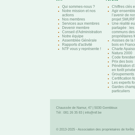
Qui sommes-nous ?
Chiffres clés e
Notre mission et nos
Agir ensembl
actions
l’avenir de nos
Nos membres
projet SMURF
Services aux membres
Une réalité e
Devenir membre
partagée : les
Conseil d'Administration
communs des
Notre équipe
propriétaires f
Assemblée Générale
Assises de la 
Rapports d'activité
bois en Franc
NTF vous y représente !
Charte Apaison
Natura 2000
Code forestier
Prix des bois
Pénétration d
en forêt privé
Groupements f
Certification f
Les experts fo
Gardes champ
particuliers
Chaussée de Namur, 47 | 5030 Gembloux
Tél : 081 26 35 83 |
info@ntf.be
© 2013-2025 - Association des proprietaires de forêts 