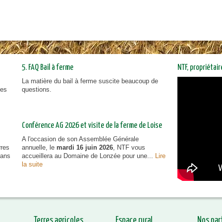
5. FAQ Bail à ferme
NTF, propriétai
La matière du bail à ferme suscite beaucoup de
NTF, prop
ies
questions.
vous inf
Conférence AG 2026 et visite de la ferme de Loise
A l'occasion de son Assemblée Générale
rres
annuelle, le
mardi 16 juin 2026
, NTF vous
dans
accueillera au Domaine de Lonzée pour une...
Lire
la suite
Terres agricoles
Espace rural
Nos par