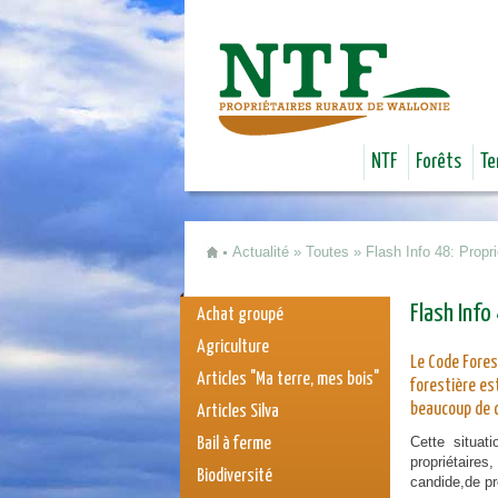
NTF
Forêts
Te
Actualité
»
Toutes
»
Flash Info 48: Propri
Vous êtes ici
Flash Info
Achat groupé
Agriculture
Le Code Fores
Articles "Ma terre, mes bois"
forestière est
beaucoup de c
Articles Silva
Cette situat
Bail à ferme
propriétaires
Biodiversité
candide,de pr