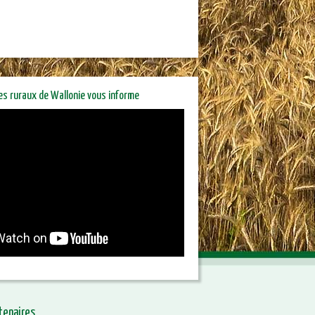
res ruraux de Wallonie vous informe
riétaires ruraux de Wallonie
orme
tenaires