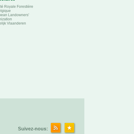
té Royale Forestière
lgique
pean Landowners'
ization
lijk Vlaanderen
Suivez-nous: