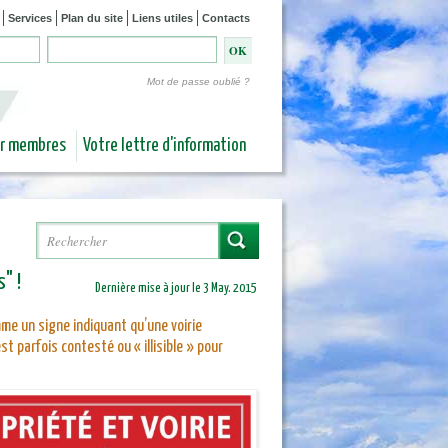
Services
Plan du site
Liens utiles
Contacts
Mot de passe oublié ?
ur membres
Votre lettre d'information
Rechercher
Formulaire de recherche
" !
Dernière mise à jour le 3 May. 2015
mme un signe indiquant qu’une voirie
t parfois contesté ou « illisible » pour