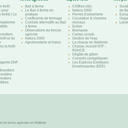
n forêt
Bail à ferme
Chiffres-clés
Socié
e pour
Le Bail à ferme en
Natura 2000
de Be
 forêts ! Le
pratique
Permis d'urbanisme
Euro
Coefficients de fermage
Circulation & chemins
Organ
uropéenne
Contrats alternatifs au Bail
vicinaux
Lande
 défis
à ferme
Eolien
Observatoire du foncier
Biomasse
orestiers
agricole
Camps scouts
forêt et du
Natura 2000
Gestion de l'eau
e
Agroforesterie et Haies
La chasse en Wallonie
s la forêt
Chasse: Accord NTF -
RSHCB
Dégâts de gibier
Conseils cynégétiques
'agents DNF
Les Espèces Exotiques
e
Envahissantes (EEE)
orestiers
orestière
restiers
êtres
et de terres agricoles en Wallonie