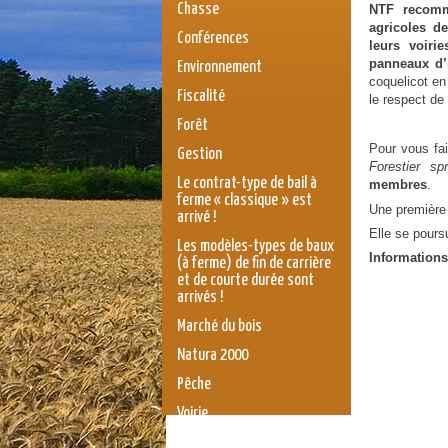
Chasse
NTF recomm
agricoles de
Conférences
leurs voiri
panneaux d’
Environnement
coquelicot en
Fiscalité
le respect de 
Forêt
Pour vous fai
Gestion
Forestier
spr
Le contrat-type de bail à
membres
.
ferme « classique » est
Une première 
arrivé !
Elle se pours
Les modèles-types de baux
Information
(à ferme) de fin de carrière
et de courte durée sont
arrivés !
Marché du bois
Natura 2000
Pêche
Voirie
législation