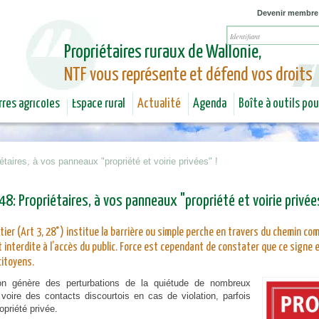
Jump to navigation
Devenir membre
Propriétaires ruraux de Wallonie,
NTF vous représente et défend vos droits
rres agricoles
Espace rural
Actualité
Agenda
Boîte à outils po
étaires, à vos panneaux "propriété et voirie privées" !
 48: Propriétaires, à vos panneaux "propriété et voirie privées
tier (Art 3, 28°) institue la barrière ou simple perche en travers du chemin co
 interdite à l’accès du public. Force est cependant de constater que ce signe es
itoyens.
ion génère des perturbations de la quiétude de nombreux
, voire des contacts discourtois en cas de violation, parfois
opriété privée.