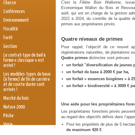
C'est la
Filière Bois Wallonne
, issue
Chasse
Economique Wallon du Bois et Ressour
Conférences
asbl, qui est en charge de la gestion adm
2022 à 2024, du contrôle de la qualité 
Environnement
primes aux propriétaires privés.
Fiscalité
Forêt
Quatre niveaux de primes
Gestion
Pour rappel, l’objectif de ce nouvel ap
régénérations naturelles, de plantations o
Le contrat-type de bail à
Quatre primes
distinctes sont prévues :
ferme « classique » est
un forfait "diversification de jeunes
arrivé !
un forfait de base à 2000 € par ha,
Les modèles-types de baux
un forfait « essences biogènes » à 25
(à ferme) de fin de carrière
et de courte durée sont
un forfait « biodiversité » à 3000 € p
arrivés !
Marché du bois
Une aide pour les propriétaires fore
Natura 2000
Les propriétaires forestiers privés peuvent
Pêche
au regard des objectifs définis dans l’appel
Pour les propriétés de plus de 5 hecta
Voirie
de maximum 420 €
.
législation