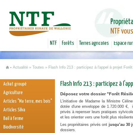
Jum
Propriéta
NTF vous
NTF
Forêts
Terres agricoles
Espace rur
Actualité
»
Toutes
»
Flash Info 213 : participez à l'appel à projet Forê
Vous êtes ici
Flash Info 213 : participez à l'ap
Achat groupé
Agriculture
Déposez votre dossier "Forêt Résilien
Articles "Ma terre, mes bois"
L'initiative de Madame la Ministre Céline T
dotée d'une enveloppe de 1.720.000 €, inv
Articles Silva
privés à repenser leurs pratiques sylvicol
et les orienter vers une forêt plus résili
Bail à ferme
Les propriétaires privés ont
jusqu’au 30 j
Biodiversité
dossiers.