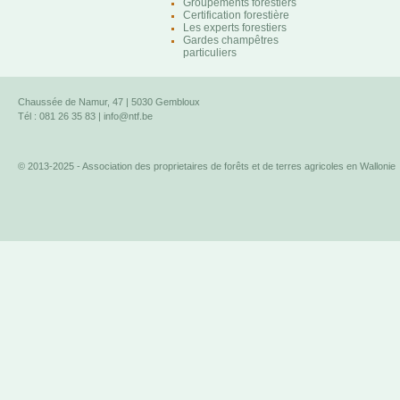
Groupements forestiers
Certification forestière
Les experts forestiers
Gardes champêtres
particuliers
Chaussée de Namur, 47 | 5030 Gembloux
Tél : 081 26 35 83 |
info@ntf.be
© 2013-2025 - Association des proprietaires de forêts et de terres agricoles en Wallonie