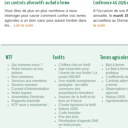
Les contrats alternatifs au Bail à ferme
Conférence AG 2026 et
Vous êtes de plus en plus nombreux à nous
A l'occasion de son
interroger pour savoir comment confier vos terres
annuelle, le
mardi 16
agricoles à un tiers sans pour autant tomber dans
accueillera au Doma
les...
Lire la suite
la suite
NTF
Forêts
Terres agricole
Qui sommes-nous ?
Chiffres clés en forêt
Bail à ferme
Notre mission et nos
Agir ensemble pour
Le Bail à ferm
actions
l’avenir de nos forêts ! Le
pratique
Nos membres
projet SMURF
Coefficients 
Services aux membres
Une réalité européenne
Contrats altern
Devenir membre
partagée : les défis
à ferme
Conseil d'Administration
communs des
Observatoire d
Notre équipe
propriétaires forestiers
agricole
Assemblée Générale
Assises de la forêt et du
Natura 2000
Rapports d'activité
bois en France
Agroforesterie
NTF vous y représente !
Charte Apaisons la forêt
Natura 2000
Code forestier
Prix des bois
Pénétration d'agents DNF
en forêt privée