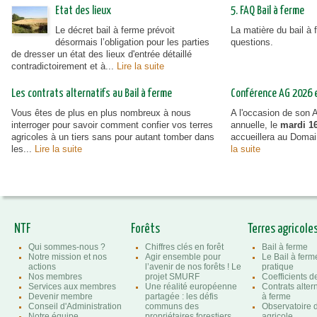
Etat des lieux
5. FAQ Bail à ferme
Le décret bail à ferme prévoit
La matière du bail à
désormais l’obligation pour les parties
questions.
de dresser un état des lieux d'entrée détaillé
contradictoirement et à...
Lire la suite
Les contrats alternatifs au Bail à ferme
Conférence AG 2026 et
Vous êtes de plus en plus nombreux à nous
A l'occasion de son
interroger pour savoir comment confier vos terres
annuelle, le
mardi 16
agricoles à un tiers sans pour autant tomber dans
accueillera au Doma
les...
Lire la suite
la suite
NTF
Forêts
Terres agricole
Qui sommes-nous ?
Chiffres clés en forêt
Bail à ferme
Notre mission et nos
Agir ensemble pour
Le Bail à ferm
actions
l’avenir de nos forêts ! Le
pratique
Nos membres
projet SMURF
Coefficients 
Services aux membres
Une réalité européenne
Contrats altern
Devenir membre
partagée : les défis
à ferme
Conseil d'Administration
communs des
Observatoire d
Notre équipe
propriétaires forestiers
agricole