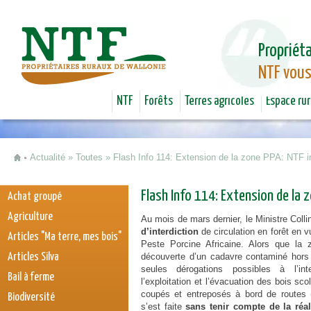
Jum
Propriéta
NTF vous
NTF
Forêts
Terres agricoles
Espace rur
Actualité
»
Toutes
»
Flash Info 114: Extension de la zone PPA: NTF in
Vous êtes ici
Flash Info 114: Extension de la 
Achat groupé
Agriculture
Au mois de mars dernier, le Ministre Colli
d’interdiction
de circulation en forêt en v
Articles "Ma terre, mes bois"
Peste Porcine Africaine. Alors que la 
Articles Silva
découverte d’un cadavre contaminé hors 
seules dérogations possibles à l’int
Bail à ferme
l’exploitation et l’évacuation des bois sc
coupés et entreposés à bord de routes (v
Biodiversité
s’est faite
sans tenir compte de la réali