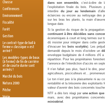
Chasse
dans son ensemble
, c’est-à-dire de 
l’exploitation finale du bois. Plusieurs
Conférences
interdire
du jour au lendemain
d’all
éclaircies ou encore au nettoyage des je
Environnement
sur les bras les plants, la main d’œuvr
Fiscalité
longue date.
Forêt
Si la gestion du risque de la propagatio
continuent à être décidées sans concer
Gestion
économiques à court et long termes sur to
dû insister pour intégrer dans cette gestio
Le contrat-type de bail à
d’évacuer les
bois scolytés
). Les préju
ferme « classique » est
demandé depuis le mois d’octobre un
dé
arrivé !
enveloppe budgétaire de 4 millions d’€ a
Les modèles-types de baux
répartition. Pour les propriétaires foresti
(à ferme) de fin de carrière
l’annonce de l’interdiction d’accès en sep
et de courte durée sont
Il n’en fallait pas plus, faut-il le dire, 
arrivés !
agriculteurs, pisciculteurs et… promeneurs
Marché du bois
Le ton n’est pas à la plaisanterie ni au c
Natura 2000
rentabilité et la trésorerie des exploitants
valeur d’avenir des bois concernés toucher
Pêche
NTF a dès lors réagi par
une action que 
Voirie
mars, avec des propriétaires concerné
ministériel
.
législation