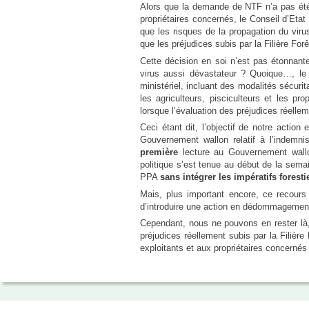
Alors que la demande de NTF n’a pas été j
urbanisme en zone rurale
propriétaires concernés, le Conseil d’Eta
que les risques de la propagation du virus
que les préjudices subis par la Filière Forê
Cette décision en soi n’est pas étonnant
virus aussi dévastateur ? Quoique…, le M
ministériel, incluant des modalités sécurita
les agriculteurs, pisciculteurs et les pr
lorsque l’évaluation des préjudices réellem
Ceci étant dit, l’objectif de notre action
Gouvernement wallon relatif à l’indemn
première
lecture au Gouvernement wallo
politique s’est tenue au début de la sema
PPA
sans intégrer les impératifs foresti
Mais, plus important encore, ce recours p
d’introduire une action en dédommagement
Cependant, nous ne pouvons en rester là, 
préjudices réellement subis par la Filièr
exploitants et aux propriétaires concerné