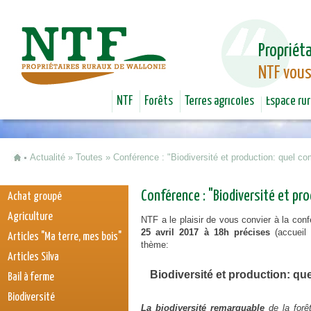
Jum
Propriéta
NTF vous
NTF
Forêts
Terres agricoles
Espace rur
Actualité
»
Toutes
»
Conférence : "Biodiversité et production: quel co
Vous êtes ici
Conférence : "Biodiversité et pr
Achat groupé
Agriculture
NTF a le plaisir de vous convier à la conf
25 avril 2017 à 18h précises
(accueil 
Articles "Ma terre, mes bois"
thème:
Articles Silva
Biodiversité et production: qu
Bail à ferme
Biodiversité
La biodiversité remarquable
de la forêt