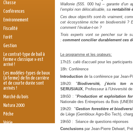
Chasse
Wallonie (555
. 000 ha
) – garante d’un a
l’emploi non délocalisable
,
sa
rentabilit
Conférences
Ces deux objectifs sont-ils vraiment, com
Environnement
cet écosystème riche en biodiversité ? Et
comment l’évalue-t-on ?
Fiscalité
Trois experts vont se pencher sur le suj
Forêt
:
comment concilier durablement ces de
Gestion
Le contrat-type de bail à
Le programme et les orateurs:
ferme « classique » est
17h15: café d'accueil pour les participants
arrivé !
18h: Conférence
Les modèles-types de baux
Introduction
de la conférence par Jean-Pi
(à ferme) de fin de carrière
et de courte durée sont
18h20: "
Biodiversité, j'écris to
arrivés !
SERUSIAUX
, Professeur à l'Université d
18h50 : "
Production et exploitation for
Marché du bois
Nationale des Entreprises du Bois (UNEB
Natura 2000
19h20: "
Gestion forestière et biodivers
Pêche
de Liège (Gembloux Agro-Bio Tech), charg
19h50 : Séance de questions-réponses
Voirie
Conclusions
par Jean-Pierre Delwart, Pr
législation