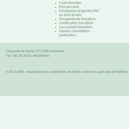
Code forestier
Prix des bois
Pénétration d'agents DNF
en forêt privée
Groupements forestiers
Certification forestière
Les experts forestiers
Gardes champêtres
particuliers
Chaussée de Namur, 47 | 5030 Gembloux
Tél : 081 26 35 83 |
info@ntf.be
© 2013-2025 - Association des proprietaires de forêts et de terres agricoles en Wallonie