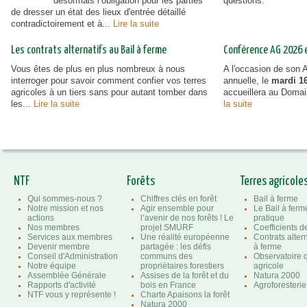
désormais l’obligation pour les parties
questions.
de dresser un état des lieux d'entrée détaillé
contradictoirement et à...
Lire la suite
Les contrats alternatifs au Bail à ferme
Conférence AG 2026 et
Vous êtes de plus en plus nombreux à nous
A l'occasion de son
interroger pour savoir comment confier vos terres
annuelle, le
mardi 16
agricoles à un tiers sans pour autant tomber dans
accueillera au Doma
les...
Lire la suite
la suite
NTF
Forêts
Terres agricole
Qui sommes-nous ?
Chiffres clés en forêt
Bail à ferme
Notre mission et nos
Agir ensemble pour
Le Bail à ferm
actions
l’avenir de nos forêts ! Le
pratique
Nos membres
projet SMURF
Coefficients 
Services aux membres
Une réalité européenne
Contrats altern
Devenir membre
partagée : les défis
à ferme
Conseil d'Administration
communs des
Observatoire d
Notre équipe
propriétaires forestiers
agricole
Assemblée Générale
Assises de la forêt et du
Natura 2000
Rapports d'activité
bois en France
Agroforesterie
NTF vous y représente !
Charte Apaisons la forêt
Natura 2000