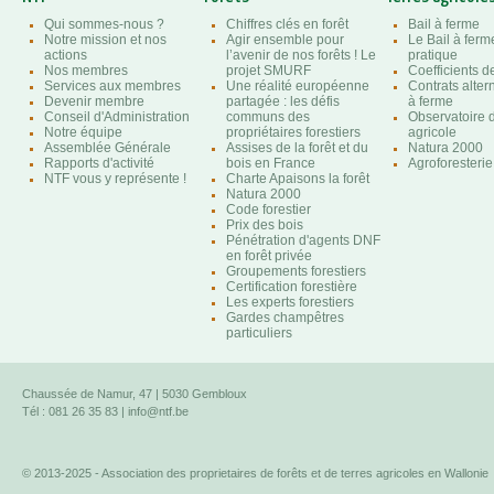
Qui sommes-nous ?
Chiffres clés en forêt
Bail à ferme
Notre mission et nos
Agir ensemble pour
Le Bail à ferm
actions
l’avenir de nos forêts ! Le
pratique
Nos membres
projet SMURF
Coefficients 
Services aux membres
Une réalité européenne
Contrats altern
Devenir membre
partagée : les défis
à ferme
Conseil d'Administration
communs des
Observatoire d
Notre équipe
propriétaires forestiers
agricole
Assemblée Générale
Assises de la forêt et du
Natura 2000
Rapports d'activité
bois en France
Agroforesterie
NTF vous y représente !
Charte Apaisons la forêt
Natura 2000
Code forestier
Prix des bois
Pénétration d'agents DNF
en forêt privée
Groupements forestiers
Certification forestière
Les experts forestiers
Gardes champêtres
particuliers
Chaussée de Namur, 47 | 5030 Gembloux
Tél : 081 26 35 83 |
info@ntf.be
© 2013-2025 - Association des proprietaires de forêts et de terres agricoles en Wallonie