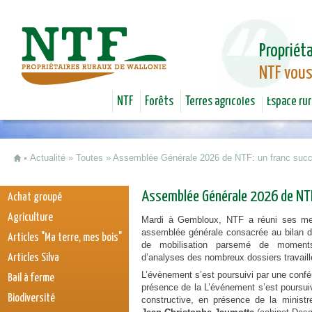
Jum
Propriéta
NTF vous
NTF
Forêts
Terres agricoles
Espace rur
Actualité
»
Toutes
»
Assemblée Générale 2026 de NTF: un franc succ
Vous êtes ici
Assemblée Générale 2026 de NTF:
Achat groupé
Agriculture
Mardi à Gembloux, NTF a réuni ses me
assemblée générale consacrée au bilan d
Articles "Ma terre, mes bois"
de mobilisation parsemé de moments
Articles Silva
d’analyses des nombreux dossiers travaill
L’évènement s’est poursuivi par une confé
Bail à ferme
présence de la L’événement s’est poursui
Biodiversité
constructive, en présence de la minist