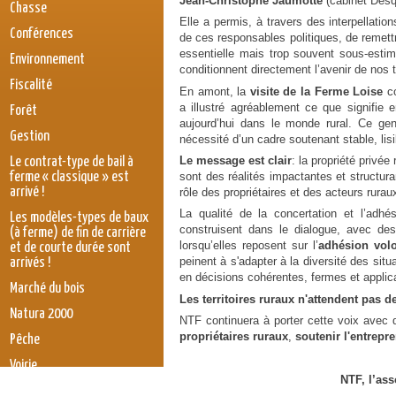
Jean-Christophe Jaumotte
(cabinet Desq
Chasse
Elle a permis, à travers des interpellation
Conférences
de ces responsables politiques, de remettr
essentielle mais trop souvent sous-estim
Environnement
conditionnent directement l’avenir de nos te
Fiscalité
En amont, la
visite de la Ferme Loise
c
a illustré agréablement ce que signifie en
Forêt
aujourd’hui dans le monde rural. Ce gen
Gestion
nécessité d’un cadre soutenant stable, lisib
Le message est clair
: la propriété privée
Le contrat-type de bail à
sont des réalités impactantes et structura
ferme « classique » est
arrivé !
rôle des propriétaires et des acteurs ruraux
La qualité de la concertation et l’adh
Les modèles-types de baux
construisent dans le dialogue, avec des
(à ferme) de fin de carrière
lorsqu’elles reposent sur l’
adhésion volo
et de courte durée sont
peinent à s'adapter à la diversité des sit
arrivés !
en décisions cohérentes, fermes et applic
Marché du bois
Les territoires ruraux n'attendent pas de
Natura 2000
NTF continuera à porter cette voix avec
propriétaires ruraux
,
soutenir l'entrepr
Pêche
Voirie
NTF, l’ass
législation