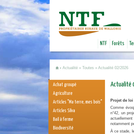
NTF
Forêts
Te
Actualité
»
Toutes
»
Actualité 02/2026
Vous êtes ici
Actualité
Achat groupé
Agriculture
Projet de loi
Articles "Ma terre, mes bois"
Comme évoqu
Articles Silva
n°42, un proj
actuellemen
Bail à ferme
notamment po
Biodiversité
À ce stade, l