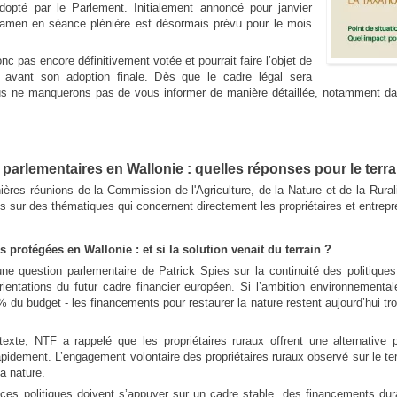
dopté par le Parlement. Initialement annoncé pour janvier
amen en séance plénière est désormais prévu pour le mois
onc pas encore définitivement votée et pourrait faire l’objet de
s avant son adoption finale. Dès que le cadre légal sera
us ne manquerons pas de vous informer de manière détaillée, notamment d
parlementaires en Wallonie : quelles réponses pour le terra
ières réunions de la Commission de l'Agriculture, de la Nature et de la Rural
s sur des thématiques qui concernent directement les propriétaires et entrepr
es protégées en Wallonie : et si la solution venait du terrain ?
une question parlementaire de Patrick Spies sur la continuité des politiques
rientations du futur cadre financier européen. Si l’ambition environnementa
 du budget - les financements pour restaurer la nature restent aujourd’hui trop
exte, NTF a rappelé que les propriétaires ruraux offrent une alternative
apidement. L’engagement volontaire des propriétaires ruraux observé sur le terr
la nature.
 ces politiques doivent s’appuyer sur un cadre stable, des financements dur