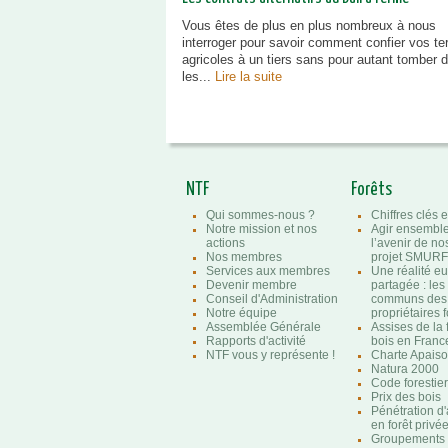
Vous êtes de plus en plus nombreux à nous
interroger pour savoir comment confier vos te
agricoles à un tiers sans pour autant tomber 
les...
Lire la suite
NTF
Forêts
Qui sommes-nous ?
Chiffres clés e
Notre mission et nos
Agir ensembl
actions
l’avenir de nos
Nos membres
projet SMURF
Services aux membres
Une réalité e
Devenir membre
partagée : les
Conseil d'Administration
communs des
Notre équipe
propriétaires f
Assemblée Générale
Assises de la 
Rapports d'activité
bois en Franc
NTF vous y représente !
Charte Apaison
Natura 2000
Code forestier
Prix des bois
Pénétration d
en forêt privé
Groupements f