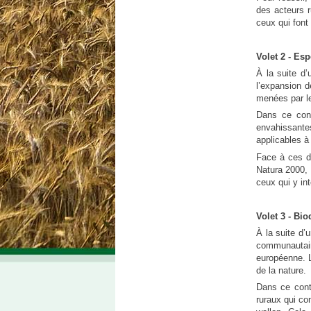
des acteurs r
urbanisme en zone rurale
ceux qui font 
Volet 2 - Es
À la suite d’
l’expansion d
menées par le
Dans ce cont
envahissantes
applicables à 
Face à ces dé
Natura 2000, 
ceux qui y in
Volet 3 - Bi
À la suite d’
communautai
européenne. Le
de la nature.
Dans ce cont
ruraux qui co