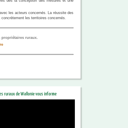
taires dès la conception des mesures et une
ue avec les acteurs concernés. La réussite des
 concrètement les territoires concernés.
propriétaires ruraux.
re
res ruraux de Wallonie vous informe
riétaires ruraux de Wallonie
orme