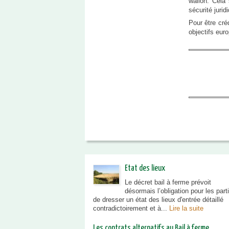
wallon. Cela 
sécurité juri
Pour être créd
objectifs eur
Etat des lieux
Le décret bail à ferme prévoit
désormais l’obligation pour les part
de dresser un état des lieux d'entrée détaillé
contradictoirement et à...
Lire la suite
Les contrats alternatifs au Bail à ferme