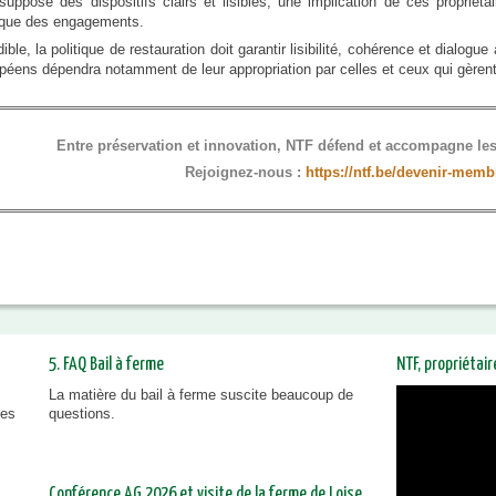
suppose des dispositifs clairs et lisibles, une implication de ces proprié
dique des engagements.
ible, la politique de restauration doit garantir lisibilité, cohérence et dialog
opéens dépendra notamment de leur appropriation par celles et ceux qui gèrent
Entre préservation et innovation, NTF défend et accompagne les 
Rejoignez-nous :
https://ntf.be/devenir-memb
5. FAQ Bail à ferme
NTF, propriétai
La matière du bail à ferme suscite beaucoup de
NTF, prop
ies
questions.
vous inf
Conférence AG 2026 et visite de la ferme de Loise