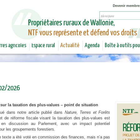
Jump to navigation
Devenir membre
Propriétaires ruraux de Wallonie,
NTF vous représente et défend vos droits
rres agricoles
Espace rural
Actualité
Agenda
Boîte à outils po
 02/2026
 sur la taxation des plus-values – point de situation
é dans notre article publié dans
Nature, Terres et Forêts
et de réforme fiscale visant la taxation des plus-values est
t en discussion au Parlement, avec un impact potentiel
ur les groupements forestiers.
e texte a été voté en commission des finances, mais n’a pas