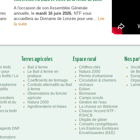
A l'occasion de son Assemblée Générale
rres
annuelle, le
mardi 16 juin 2026
, NTF vous
dans
accueillera au Domaine de Lonzée pour une...
Lire
la suite
Terres agricoles
Espace rural
Nos par
n forêt
Bail à ferme
Chiffres-clés
Socié
e pour
Le Bail à ferme en
Natura 2000
de Be
 forêts ! Le
pratique
Permis d'urbanisme
Euro
Coefficients de fermage
Circulation & chemins
Organ
uropéenne
Contrats alternatifs au Bail
vicinaux
Lande
 défis
à ferme
Eolien
Observatoire du foncier
Biomasse
orestiers
agricole
Camps scouts
forêt et du
Natura 2000
Gestion de l'eau
e
Agroforesterie et Haies
La chasse en Wallonie
s la forêt
Chasse: Accord NTF -
RSHCB
Dégâts de gibier
Conseils cynégétiques
'agents DNF
Les Espèces Exotiques
e
Envahissantes (EEE)
orestiers