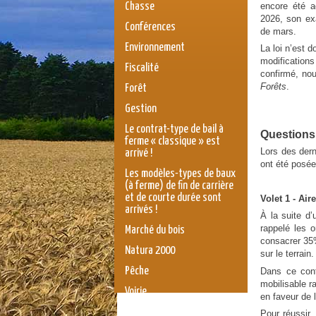
encore été a
Chasse
2026, son ex
Conférences
de mars.
Environnement
La loi n’est d
modification
Fiscalité
confirmé, no
Forêts
.
Forêt
Gestion
Le contrat-type de bail à
Questions 
ferme « classique » est
Lors des dern
arrivé !
ont été posée
Les modèles-types de baux
(à ferme) de fin de carrière
et de courte durée sont
Volet 1 - Air
arrivés !
À la suite d’
rappelé les o
Marché du bois
consacrer 35%
Natura 2000
sur le terrain.
Pêche
Dans ce cont
mobilisable r
Voirie
en faveur de 
législation
Pour réussir,