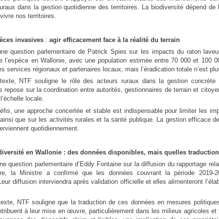
uraux dans la gestion quotidienne des territoires. La biodiversité dépend de 
vivre nos territoires.
pèces invasives
:
agir efficacement face à la réalité du terrain
une question parlementaire de Patrick Spies sur les impacts du raton laveur
e l’espèce en Wallonie, avec une population estimée entre 70 000 et 100 00
s services régionaux et partenaires locaux, mais l’éradication totale n’est p
exte, NTF souligne le rôle des acteurs ruraux dans la gestion concrète
 repose sur la coordination entre autorités, gestionnaires de terrain et citoy
l’échelle locale.
fis, une approche concertée et stable est indispensable pour limiter les impa
ainsi que sur les activités rurales et la santé publique. La gestion efficace d
terviennent quotidiennement.
odiversité en Wallonie : des données disponibles, mais quelles traductio
une question parlementaire d’Eddy Fontaine sur la diffusion du rapportage relat
re, la Ministre a confirmé que les données couvrant la période 2019-
ur diffusion interviendra après validation officielle et elles alimenteront l’éla
exte, NTF souligne que la traduction de ces données en mesures politiques 
ntribuent à leur mise en œuvre, particulièrement dans les milieux agricoles et 