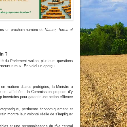
ans un prochain numéro de
Nature, Terres et
in ?
ité du Parlement wallon, plusieurs questions
eneurs ruraux. En voici un aperçu.
 en matière d’aires protégées, la Ministre a
le est affichée - la Commission propose d’y
 incertains pour garantir une action efficace
 pragmatique, pertinente économiquement et
ain montre leur volonté réelle de s’impliquer
ables et une reconnaissance du rôle central