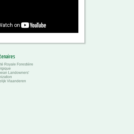
tenaires
té Royale Forestière
lgique
pean Landowners'
ization
lijk Vlaanderen