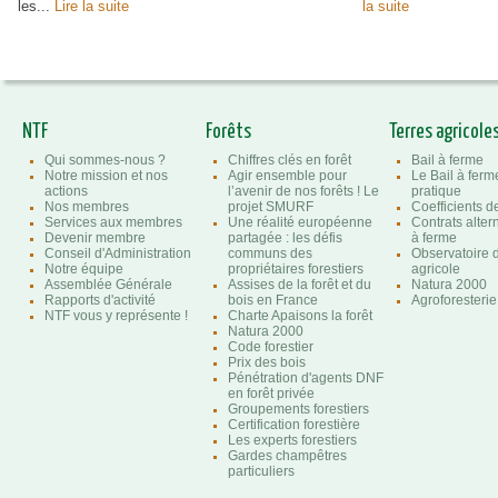
les...
Lire la suite
la suite
NTF
Forêts
Terres agricole
Qui sommes-nous ?
Chiffres clés en forêt
Bail à ferme
Notre mission et nos
Agir ensemble pour
Le Bail à ferm
actions
l’avenir de nos forêts ! Le
pratique
Nos membres
projet SMURF
Coefficients 
Services aux membres
Une réalité européenne
Contrats altern
Devenir membre
partagée : les défis
à ferme
Conseil d'Administration
communs des
Observatoire d
Notre équipe
propriétaires forestiers
agricole
Assemblée Générale
Assises de la forêt et du
Natura 2000
Rapports d'activité
bois en France
Agroforesterie
NTF vous y représente !
Charte Apaisons la forêt
Natura 2000
Code forestier
Prix des bois
Pénétration d'agents DNF
en forêt privée
Groupements forestiers
Certification forestière
Les experts forestiers
Gardes champêtres
particuliers