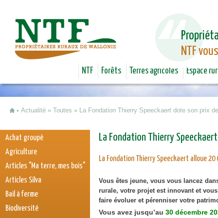
Jum
Propriéta
NTF vous
NTF
Forêts
Terres agricoles
Espace rur
Actualité
»
Toutes
»
La Fondation Thierry Speeckaert dote son prix de
Vous êtes ici
La Fondation Thierry Speeckaert 
Achat groupé
Agriculture
La Fondation Thierry Speeckaert alloue 20 
Articles "Ma terre, mes bois"
Articles Silva
Vous êtes jeune, vous vous lancez dans
rurale, votre projet est innovant et vou
Bail à ferme
faire évoluer et pérenniser votre patri
Biodiversité
Vous avez jusqu’au
30 décembre 20