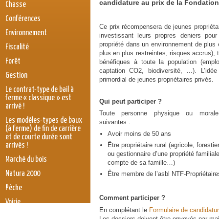
candidature au prix de la Fondation
Chasse
Conférences
Ce prix récompensera de jeunes propriéta
Environnement
investissant leurs propres deniers pour
propriété dans un environnement de plus e
Fiscalité
plus en plus restreintes, risques accrus), 
Forêt
bénéfiques à toute la population (empl
captation CO2, biodiversité, …). L’idée
Gestion
primordial de jeunes propriétaires privés.
Le contrat-type de bail à
ferme « classique » est
Qui
peut participer ?
arrivé !
Toute personne physique ou morale 
Les modèles-types de baux
suivantes :
(à ferme) de fin de carrière
Avoir moins de 50 ans
et de courte durée sont
arrivés !
Être propriétaire rural (agricole, forest
ou gestionnaire d’une propriété familiale
Marché du bois
compte de sa famille…)
Natura 2000
Être membre de l’asbl NTF-Propriétair
Pêche
C
omment
participer
?
Voirie
En complétant le
Formulaire de can
didatur
législation
Les dossiers doivent être envoyés par ma