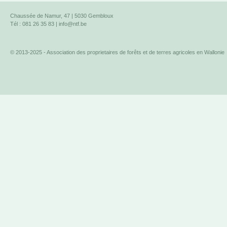
Chaussée de Namur, 47 | 5030 Gembloux
Tél : 081 26 35 83 |
info@ntf.be
© 2013-2025 - Association des proprietaires de forêts et de terres agricoles en Wallonie