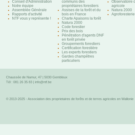
Conseil d'Administration
communs des
Observatoire d
Notre équipe
propriétaires forestiers
agricole
Assemblée Générale
Assises de la forêt et du
Natura 2000
Rapports d'activité
bois en France
Agroforesterie
NTF vous y représente !
Charte Apaisons la forêt
Natura 2000
Code forestier
Prix des bois
Pénétration d'agents DNF
en forêt privée
Groupements forestiers
Certification forestière
Les experts forestiers
Gardes champêtres
particuliers
Chaussée de Namur, 47 | 5030 Gembloux
Tél : 081 26 35 83 |
info@ntf.be
© 2013-2025 - Association des proprietaires de forêts et de terres agricoles en Wallonie