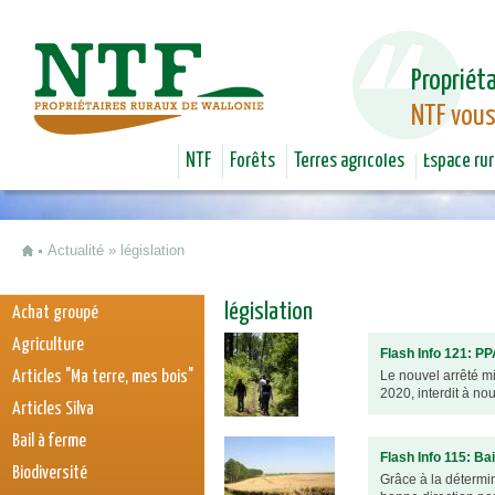
Jum
Propriéta
NTF vous
NTF
Forêts
Terres agricoles
Espace rur
Actualité
»
législation
Vous êtes ici
législation
Achat groupé
Agriculture
Flash Info 121: PP
Articles "Ma terre, mes bois"
Le nouvel arrêté mi
2020, interdit à nou
Articles Silva
Bail à ferme
Flash Info 115: Ba
Biodiversité
Grâce à la détermin