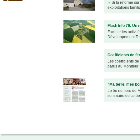
« Si la réforme sur 
urbanisme en zone rurale
exploitations fami
Flash Info 76: Un 
Faciliter les activ
Développement Terr
Coefficients de f
Les coefficients d
parus au Moniteur 
"Ma terre, mes bois
Le 5e numéro de Ma 
sommaire de ce 5e 
Pages