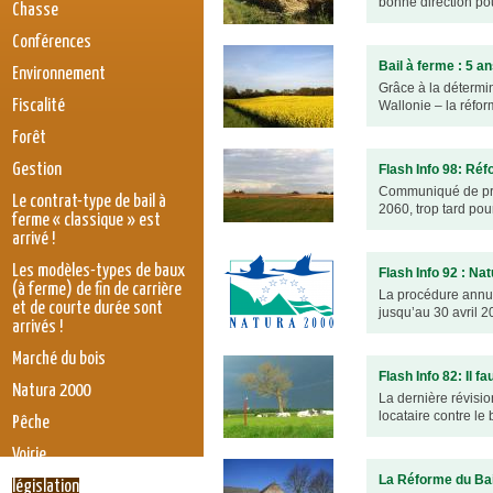
bonne direction pou
Chasse
Conférences
Bail à ferme : 5 a
Environnement
Grâce à la détermin
Fiscalité
Wallonie – la réfor
Forêt
Gestion
Flash Info 98: Réf
Communiqué de pres
Le contrat-type de bail à
2060, trop tard pou
ferme « classique » est
arrivé !
Les modèles-types de baux
Flash Info 92 : Na
(à ferme) de fin de carrière
La procédure annuel
et de courte durée sont
jusqu’au 30 avril 2
arrivés !
Marché du bois
Flash Info 82: Il fa
Natura 2000
La dernière révision
locataire contre le
Pêche
Voirie
La Réforme du Bai
législation