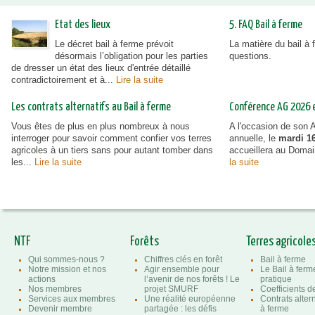
Etat des lieux
5. FAQ Bail à ferme
Le décret bail à ferme prévoit
La matière du bail à
désormais l’obligation pour les parties
questions.
de dresser un état des lieux d'entrée détaillé
contradictoirement et à...
Lire la suite
Les contrats alternatifs au Bail à ferme
Conférence AG 2026 et
Vous êtes de plus en plus nombreux à nous
A l'occasion de son
interroger pour savoir comment confier vos terres
annuelle, le
mardi 16
agricoles à un tiers sans pour autant tomber dans
accueillera au Doma
les...
Lire la suite
la suite
NTF
Forêts
Terres agricole
Qui sommes-nous ?
Chiffres clés en forêt
Bail à ferme
Notre mission et nos
Agir ensemble pour
Le Bail à ferm
actions
l’avenir de nos forêts ! Le
pratique
Nos membres
projet SMURF
Coefficients 
Services aux membres
Une réalité européenne
Contrats altern
Devenir membre
partagée : les défis
à ferme