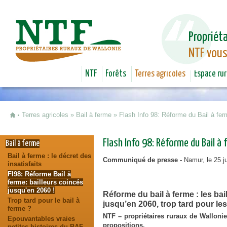
Jum
Propriéta
NTF vous
NTF
Forêts
Terres agricoles
Espace rur
Terres agricoles
»
Bail à ferme
»
Flash Info 98: Réforme du Bail à ferm
Vous êtes ici
Flash Info 98: Réforme du Bail à 
Bail à ferme
Bail à ferme : le décret des
Communiqué de presse -
Namur, le 25 ju
insatisfaits
FI98: Réforme Bail à
ferme: bailleurs coincés
jusqu'en 2060 !
Réforme du bail à ferme : les ba
Trop tard pour le bail à
jusqu’en 2060,
trop tard pour les
ferme ?
NTF – propriétaires ruraux de Wallonie
Epouvantables vraies
propositions.
petites histoires du BAF