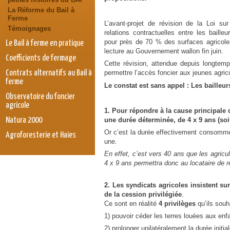
La Réforme du Bail à
Ferme
L’avant-projet de révision de la Loi sur
Témoignages
relations contractuelles entre les bailleu
pour près de 70 % des surfaces agricole
Le Bail à ferme en pratique
lecture au Gouvernement wallon fin juin.
Coefficients de fermage
Cette révision, attendue depuis longtemps
Contrats alternatifs au Bail à
permettre l’accès foncier aux jeunes agric
ferme
Le constat est sans appel : Les bailleu
Observatoire du foncier
agricole
1. Pour répondre à la cause principale 
une durée déterminée, de 4 x 9 ans (soit
Natura 2000
Or c’est la durée effectivement consommée
Agroforesterie et Haies
une.
En effet, c’est vers 40 ans que les agricult
4 x 9 ans permettra donc au locataire de re
2. Les syndicats agricoles insistent su
de la cession privilégiée
.
Ce sont en réalité
4 privilèges
qu’ils souha
1) pouvoir céder les terres louées aux enfa
2) prolonger unilatéralement la durée initi