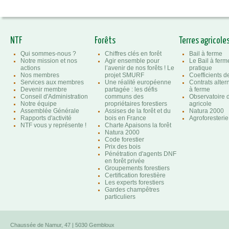
NTF
Forêts
Terres agricole
Qui sommes-nous ?
Chiffres clés en forêt
Bail à ferme
Notre mission et nos
Agir ensemble pour
Le Bail à ferm
actions
l’avenir de nos forêts ! Le
pratique
Nos membres
projet SMURF
Coefficients 
Services aux membres
Une réalité européenne
Contrats altern
Devenir membre
partagée : les défis
à ferme
Conseil d'Administration
communs des
Observatoire d
Notre équipe
propriétaires forestiers
agricole
Assemblée Générale
Assises de la forêt et du
Natura 2000
Rapports d'activité
bois en France
Agroforesterie
NTF vous y représente !
Charte Apaisons la forêt
Natura 2000
Code forestier
Prix des bois
Pénétration d'agents DNF
en forêt privée
Groupements forestiers
Certification forestière
Les experts forestiers
Gardes champêtres
particuliers
Chaussée de Namur, 47 | 5030 Gembloux