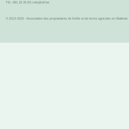
Tél : 081 26 35 83 |
info@ntf.be
© 2013-2025 - Association des proprietaires de forêts et de terres agricoles en Wallonie