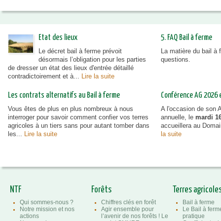
Etat des lieux
5. FAQ Bail à ferme
Le décret bail à ferme prévoit
La matière du bail à
désormais l’obligation pour les parties
questions.
de dresser un état des lieux d'entrée détaillé
contradictoirement et à...
Lire la suite
Les contrats alternatifs au Bail à ferme
Conférence AG 2026 et
Vous êtes de plus en plus nombreux à nous
A l'occasion de son
interroger pour savoir comment confier vos terres
annuelle, le
mardi 16
agricoles à un tiers sans pour autant tomber dans
accueillera au Doma
les...
Lire la suite
la suite
NTF
Forêts
Terres agricole
Qui sommes-nous ?
Chiffres clés en forêt
Bail à ferme
Notre mission et nos
Agir ensemble pour
Le Bail à ferm
actions
l’avenir de nos forêts ! Le
pratique