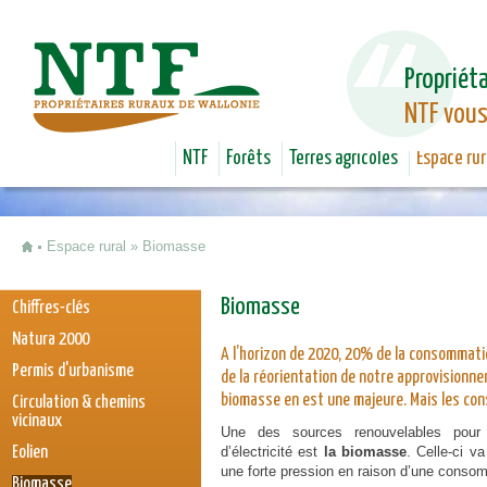
Jum
Propriéta
NTF vous
NTF
Forêts
Terres agricoles
Espace rur
Espace rural
»
Biomasse
Vous êtes ici
Biomasse
Chiffres-clés
Natura 2000
A l’horizon de 2020, 20% de la consommati
Permis d'urbanisme
de la réorientation de notre approvisionn
biomasse en est une majeure. Mais les con
Circulation & chemins
vicinaux
Une des sources renouvelables pour 
Eolien
d’électricité est
la biomasse
. Celle-ci v
une forte pression en raison d’une conso
Biomasse