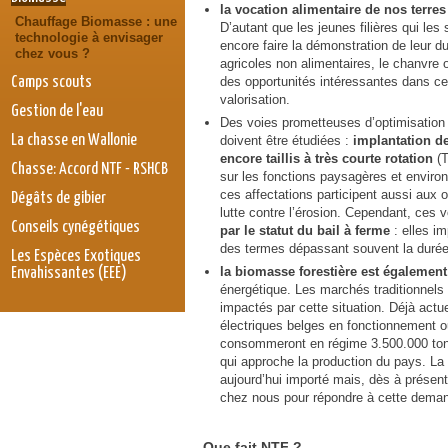
l
a vocation alimentaire de nos terres
Chauffage Biomasse : une
D’autant que les jeunes filières qui les s
technologie à envisager
encore faire la démonstration de leur du
chez vous ?
agricoles non alimentaires, le chanvre
Camps scouts
des opportunités intéressantes dans ce
valorisation.
Gestion de l'eau
Des voies prometteuses d’optimisation
La chasse en Wallonie
doivent être étudiées :
implantation de
encore taillis à très courte rotation
(T
Chasse: Accord NTF - RSHCB
sur les fonctions paysagères et enviro
ces affectations participent aussi aux o
Dégâts de gibier
lutte contre l’érosion. Cependant, ces 
Conseils cynégétiques
par le statut du bail à ferme
: elles i
des termes dépassant souvent la durée 
Les Espèces Exotiques
la biomasse forestière est également
Envahissantes (EEE)
énergétique. Les marchés traditionnels 
impactés par cette situation. Déjà actu
électriques belges en fonctionnement o
consommeront en régime 3.500.000 ton
qui approche la production du pays. La
aujourd’hui importé mais, dès à présen
chez nous pour répondre à cette dema
Que fait NTF ?