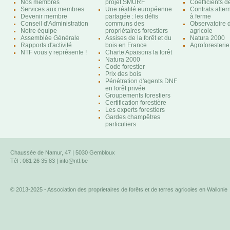
Nos membres
projet SMURF
Coefficients 
Services aux membres
Une réalité européenne
Contrats altern
Devenir membre
partagée : les défis
à ferme
Conseil d'Administration
communs des
Observatoire d
Notre équipe
propriétaires forestiers
agricole
Assemblée Générale
Assises de la forêt et du
Natura 2000
Rapports d'activité
bois en France
Agroforesterie
NTF vous y représente !
Charte Apaisons la forêt
Natura 2000
Code forestier
Prix des bois
Pénétration d'agents DNF
en forêt privée
Groupements forestiers
Certification forestière
Les experts forestiers
Gardes champêtres
particuliers
Chaussée de Namur, 47 | 5030 Gembloux
Tél : 081 26 35 83 |
info@ntf.be
© 2013-2025 - Association des proprietaires de forêts et de terres agricoles en Wallonie