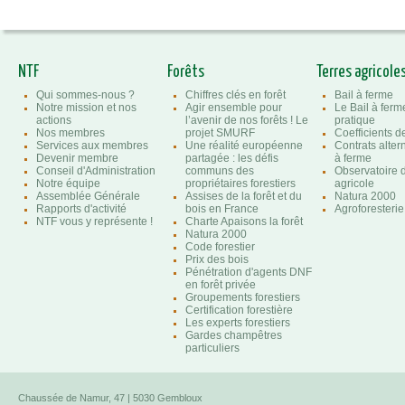
NTF
Forêts
Terres agricole
Qui sommes-nous ?
Chiffres clés en forêt
Bail à ferme
Notre mission et nos
Agir ensemble pour
Le Bail à ferm
actions
l’avenir de nos forêts ! Le
pratique
Nos membres
projet SMURF
Coefficients 
Services aux membres
Une réalité européenne
Contrats altern
Devenir membre
partagée : les défis
à ferme
Conseil d'Administration
communs des
Observatoire d
Notre équipe
propriétaires forestiers
agricole
Assemblée Générale
Assises de la forêt et du
Natura 2000
Rapports d'activité
bois en France
Agroforesterie
NTF vous y représente !
Charte Apaisons la forêt
Natura 2000
Code forestier
Prix des bois
Pénétration d'agents DNF
en forêt privée
Groupements forestiers
Certification forestière
Les experts forestiers
Gardes champêtres
particuliers
Chaussée de Namur, 47 | 5030 Gembloux