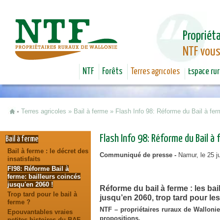
Jum
Propriéta
NTF vous
NTF
Forêts
Terres agricoles
Espace rur
Terres agricoles
»
Bail à ferme
»
Flash Info 98: Réforme du Bail à ferm
Vous êtes ici
Flash Info 98: Réforme du Bail à 
Bail à ferme
Bail à ferme : le décret des
Communiqué de presse -
Namur, le 25 ju
insatisfaits
FI98: Réforme Bail à
ferme: bailleurs coincés
jusqu'en 2060 !
Réforme du bail à ferme : les ba
Trop tard pour le bail à
jusqu’en 2060,
trop tard pour les
ferme ?
NTF – propriétaires ruraux de Wallonie
Epouvantables vraies
propositions.
petites histoires du BAF