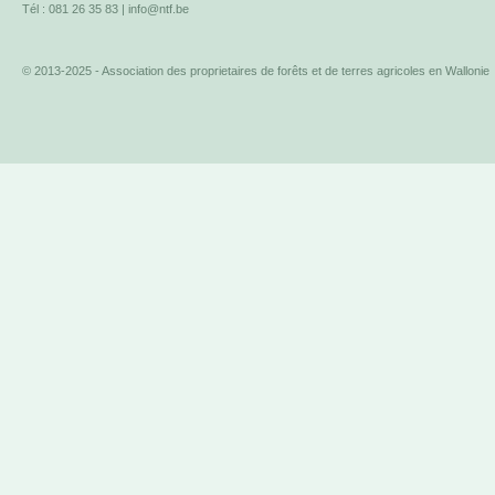
Tél : 081 26 35 83 |
info@ntf.be
© 2013-2025 - Association des proprietaires de forêts et de terres agricoles en Wallonie