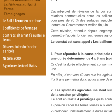
La Réforme du Bail à
Ferme
L’avant-projet de révision de la Loi sur
Témoignages
relations contractuelles entre les bailleu
pour près de 70 % des surfaces agricole
Le Bail à ferme en pratique
lecture au Gouvernement wallon fin juin.
Coefficients de fermage
Cette révision, attendue depuis longtemps
Contrats alternatifs au Bail à
permettre l’accès foncier aux jeunes agric
ferme
Le constat est sans appel : Les bailleu
Observatoire du foncier
agricole
1. Pour répondre à la cause principale 
une durée déterminée, de 4 x 9 ans (soit
Natura 2000
Or c’est la durée effectivement consommée
Agroforesterie et Haies
une.
En effet, c’est vers 40 ans que les agricult
4 x 9 ans permettra donc au locataire de re
2. Les syndicats agricoles insistent su
de la cession privilégiée
.
Ce sont en réalité
4 privilèges
qu’ils souha
1) pouvoir céder les terres louées aux enfa
2) prolonger unilatéralement la durée initi