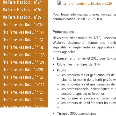
Ma Terre, Mes Bois ... n°37
Tarifs d'insertion publicitaire 2025
Tarifs d'insertion publicitaire 20
.
Ma Terre, Mes Bois ... n°36
Pour toute information, prenez contact
Ma Terre, Mes Bois ... n°35
communication (T: 081 26 35 83).
"Ma Terre, Mes Bois..." n°34
Présentation:
"Ma Terre, Mes Bois ..." n°33
Newsletter trimestrielle de NTF, l’associa
"Ma Terre, Mes Bois... " n°32
Wallonie, destinée à informer ses membr
"Ma Terre, Mes Bois ..." n°31
législatifs et réglementaires applicables
terres agricoles.
"Ma Terre, Mes Bois ..." n° 30
Lancement
: en juillet 2015 pour la Fo
"Ma Terre, Mes Bois ..." n°29
Cible
: les membres de NTF
"Ma Terre, Mes Bois..." n°28
Profil
:
les propriétaires et gestionnaires de
"Ma Terre, Mes Bois ..." n°27
plus de la moitié de la forêt privée 
les propriétaires et gestionnaires de
"Ma Terre, Mes Bois, ..." n°26
les professionnels, scientifiques et
"Ma Terre, Mes Bois ..." n°25
secteurs agricole et forestier,
les notaires et avocats en zone rural
"Ma Terre, Mes Bois ..." n°24
les acteurs de la filière forêt-bois (e
"Ma Terre, Mes Bois ..." n°23
...
Tirage
: 3000 exemplaires
"Ma Terre, Mes Bois ..." n°22