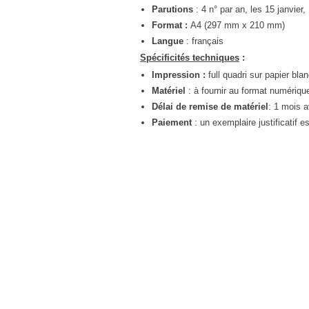
Parutions
: 4 n° par an, les 15 janvier, 
"Ma Terre, Mes Bois ..." n°21
Format :
A4 (297 mm x 210 mm)
"Ma Terre, Mes Bois ..." n°20
Langue
: français
"Ma Terre, Mes Bois ..." n°19
Spécificités techniques
:
Impression :
full quadri sur papier bla
"Ma Terre, Mes Bois ..." n°18
Matériel
: à fournir au format numérique 
"Ma Terre, Mes Bois ..." n°17
Délai de remise de matériel
: 1 mois a
"Ma Terre, Mes Bois ..." n°16
Paiement
: un exemplaire justificatif 
"Ma Terre, Mes Bois ..." n°15
"Ma Terre, Mes Bois ..." n°14
"Ma Terre, Mes Bois ..." n°13
"Ma Terre, Mes Bois ..." n°12
Ma Terre, Mes Bois ... n°11
Ma Terre, Mes Bois ... n°10
"Ma Terre, Mes Bois ..." n°9
"Ma Terre, Mes Bois ..." n°8
"Ma Terre, Mes Bois ..." n°7