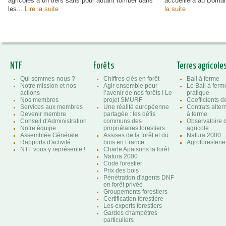
agricoles à un tiers sans pour autant tomber dans
accueillera au Doma
les...
Lire la suite
la suite
NTF
Forêts
Terres agricole
Qui sommes-nous ?
Chiffres clés en forêt
Bail à ferme
Notre mission et nos
Agir ensemble pour
Le Bail à ferm
actions
l’avenir de nos forêts ! Le
pratique
Nos membres
projet SMURF
Coefficients 
Services aux membres
Une réalité européenne
Contrats altern
Devenir membre
partagée : les défis
à ferme
Conseil d'Administration
communs des
Observatoire d
Notre équipe
propriétaires forestiers
agricole
Assemblée Générale
Assises de la forêt et du
Natura 2000
Rapports d'activité
bois en France
Agroforesterie
NTF vous y représente !
Charte Apaisons la forêt
Natura 2000
Code forestier
Prix des bois
Pénétration d'agents DNF
en forêt privée
Groupements forestiers
Certification forestière
Les experts forestiers
Gardes champêtres
particuliers