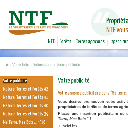
Jum
Propriéta
NTF vous
NTF
Forêts
Terres agricoles
Espace rur
Votre lettre d'information
»
Votre publicité
Vous êtes ici
Votre publicité
Votre publicité
Nature, Terres et Forêts 42
Votre annonce publicitaire dans "Ma terre, 
Nature, Terres et Forêts 41
Vous désirez promouvoir votre activi
Nature, Terres et Forêts 40
propriétaires de forêts et de terres agri
Placez une insertion publicitaire ou
Nature, Terres et Forêts 39
Terre, Mes Bois
" !
Ma Terre, Mes Bois ... n°38
Voici les