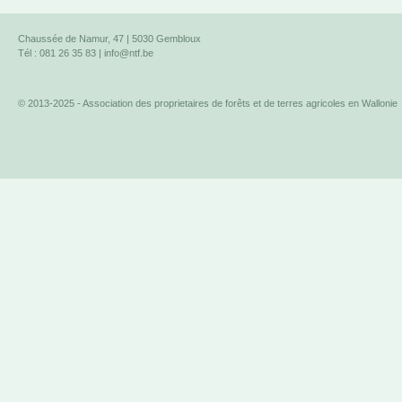
Chaussée de Namur, 47 | 5030 Gembloux
Tél : 081 26 35 83 |
info@ntf.be
© 2013-2025 - Association des proprietaires de forêts et de terres agricoles en Wallonie