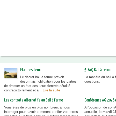
"Ma Terre, Mes Bois .." n°6
"Ma Terre, Mes Bois .." n°5
"Ma Terre, Mes Bois ..." n°4
"Ma Terre, Mes Bois ..." n°3
"Ma Terre, Mes Bois ..." n°2
"Ma Terre, Mes Bois ..." n°1
Etat des lieux
5. FAQ Bail à ferme
Le décret bail à ferme prévoit
La matière du bail à
désormais l’obligation pour les parties
questions.
de dresser un état des lieux d'entrée détaillé
contradictoirement et à...
Lire la suite
Les contrats alternatifs au Bail à ferme
Conférence AG 2026 et
Vous êtes de plus en plus nombreux à nous
A l'occasion de son
interroger pour savoir comment confier vos terres
annuelle, le
mardi 16