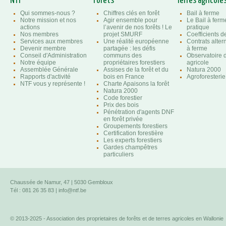
NTF
Forêts
Terres agricole
Qui sommes-nous ?
Chiffres clés en forêt
Bail à ferme
Notre mission et nos
Agir ensemble pour
Le Bail à ferm
actions
l’avenir de nos forêts ! Le
pratique
Nos membres
projet SMURF
Coefficients 
Services aux membres
Une réalité européenne
Contrats altern
Devenir membre
partagée : les défis
à ferme
Conseil d'Administration
communs des
Observatoire d
Notre équipe
propriétaires forestiers
agricole
Assemblée Générale
Assises de la forêt et du
Natura 2000
Rapports d'activité
bois en France
Agroforesterie
NTF vous y représente !
Charte Apaisons la forêt
Natura 2000
Code forestier
Prix des bois
Pénétration d'agents DNF
en forêt privée
Groupements forestiers
Certification forestière
Les experts forestiers
Gardes champêtres
particuliers
Chaussée de Namur, 47 | 5030 Gembloux
Tél : 081 26 35 83 |
info@ntf.be
© 2013-2025 - Association des proprietaires de forêts et de terres agricoles en Wallonie