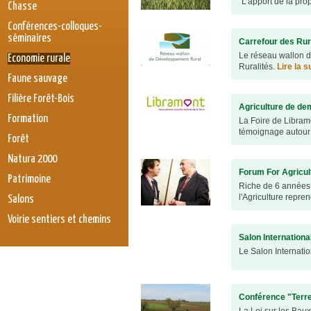
"L'apport de la prop
Chasse
Conférences-colloques-
séminaires
Carrefour des Rur
Le réseau wallon d
Economie rurale
Ruralités.
Lire la s
Faune sauvage
Filière Forêt-Bois
Agriculture de dem
Formation
La Foire de Libramo
témoignage autour 
Forêt
Natura 2000
Forum For Agricul
Patrimoine
Riche de 6 années 
l'Agriculture repre
Salons
Voirie sentiers et chemins
Salon International
Le Salon Internatio
Conférence "Terres