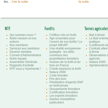
les...
Lire la suite
la suite
NTF
Forêts
Terres agricole
Qui sommes-nous ?
Chiffres clés en forêt
Bail à ferme
Notre mission et nos
Agir ensemble pour
Le Bail à ferm
actions
l’avenir de nos forêts ! Le
pratique
Nos membres
projet SMURF
Coefficients 
Services aux membres
Une réalité européenne
Contrats altern
Devenir membre
partagée : les défis
à ferme
Conseil d'Administration
communs des
Observatoire d
Notre équipe
propriétaires forestiers
agricole
Assemblée Générale
Assises de la forêt et du
Natura 2000
Rapports d'activité
bois en France
Agroforesterie
NTF vous y représente !
Charte Apaisons la forêt
Natura 2000
Code forestier
Prix des bois
Pénétration d'agents DNF
en forêt privée
Groupements forestiers
Certification forestière
Les experts forestiers
Gardes champêtres
particuliers