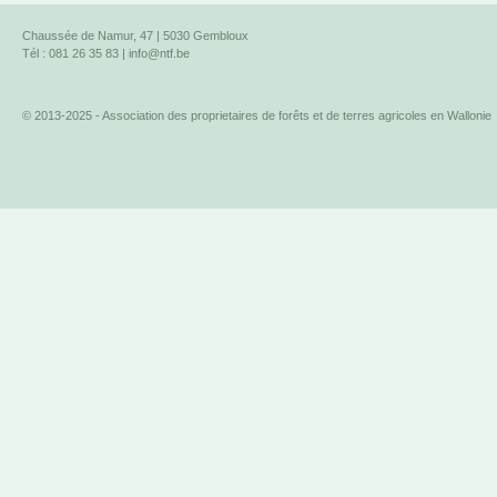
Chaussée de Namur, 47 | 5030 Gembloux
Tél : 081 26 35 83 |
info@ntf.be
© 2013-2025 - Association des proprietaires de forêts et de terres agricoles en Wallonie