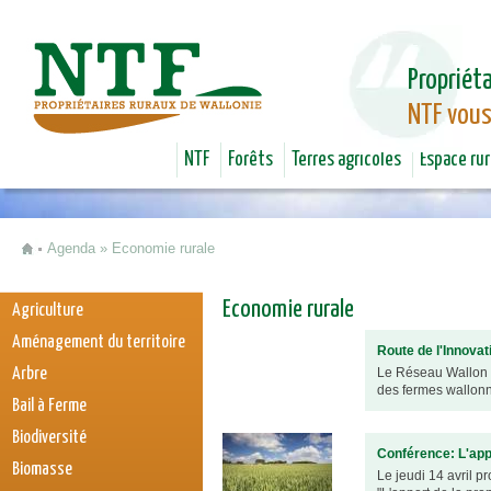
Jum
Propriéta
NTF vous
NTF
Forêts
Terres agricoles
Espace rur
Agenda
»
Economie rurale
Vous êtes ici
Economie rurale
Agriculture
Aménagement du territoire
Route de l'Innovat
Arbre
Le Réseau Wallon d
des fermes wallonne
Bail à Ferme
Biodiversité
Conférence: L'appo
Biomasse
Le jeudi 14 avril p