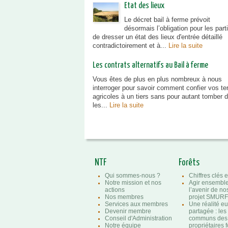
Etat des lieux
Le décret bail à ferme prévoit
désormais l’obligation pour les part
de dresser un état des lieux d'entrée détaillé
contradictoirement et à...
Lire la suite
Les contrats alternatifs au Bail à ferme
Vous êtes de plus en plus nombreux à nous
interroger pour savoir comment confier vos te
agricoles à un tiers sans pour autant tomber 
les...
Lire la suite
NTF
Forêts
Qui sommes-nous ?
Chiffres clés e
Notre mission et nos
Agir ensembl
actions
l’avenir de nos
Nos membres
projet SMURF
Services aux membres
Une réalité e
Devenir membre
partagée : les
Conseil d'Administration
communs des
Notre équipe
propriétaires f