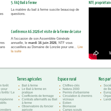
5. FAQ Bail à ferme
NTF, propriétai
La matière du bail à ferme suscite beaucoup de
NTF, prop
ies
questions.
vous inf
Conférence AG 2026 et visite de la ferme de Loise
A l'occasion de son Assemblée Générale
rres
annuelle, le
mardi 16 juin 2026
, NTF vous
dans
accueillera au Domaine de Lonzée pour une...
Lire
la suite
Terres agricoles
Espace rural
Nos par
n forêt
Bail à ferme
Chiffres-clés
Socié
e pour
Le Bail à ferme en
Natura 2000
de Be
 forêts ! Le
pratique
Permis d'urbanisme
Euro
Coefficients de fermage
Circulation & chemins
Organ
uropéenne
Contrats alternatifs au Bail
vicinaux
Lande
 défis
à ferme
Eolien
Observatoire du foncier
Biomasse
orestiers
agricole
Camps scouts