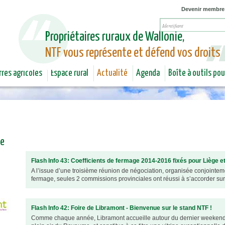
Jump to navigation
Devenir membre
Propriétaires ruraux de Wallonie,
NTF vous représente et défend vos droits
rres agricoles
Espace rural
Actualité
Agenda
Boîte à outils po
me
Flash Info 43: Coefficients de fermage 2014-2016 fixés pour Liège et
A l’issue d’une troisième réunion de négociation, organisée conjointe
fermage, seules 2 commissions provinciales ont réussi à s’accorder sur l
Flash Info 42: Foire de Libramont - Bienvenue sur le stand NTF !
Comme chaque année, Libramont accueille autour du dernier weekend de 