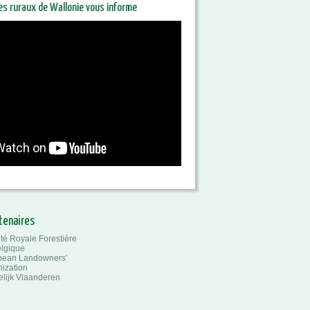
res ruraux de Wallonie vous informe
riétaires ruraux de Wallonie
orme
tenaires
té Royale Forestière
lgique
pean Landowners'
ization
lijk Vlaanderen