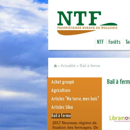
NTF
Forêts
Te
Actualité
»
Bail à ferme
Vous êtes ici
Bail à fer
Achat groupé
Agriculture
Articles "Ma terre, mes bois"
Articles Silva
Bail à ferme
2017 Nouveau régime de
fixation des fermages. De