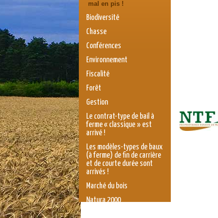
mal en pis !
Biodiversité
Chasse
Conférences
Environnement
Fiscalité
Forêt
Gestion
Le contrat-type de bail à
ferme « classique » est
arrivé !
Les modèles-types de baux
(à ferme) de fin de carrière
et de courte durée sont
arrivés !
Marché du bois
Natura 2000
Pêche