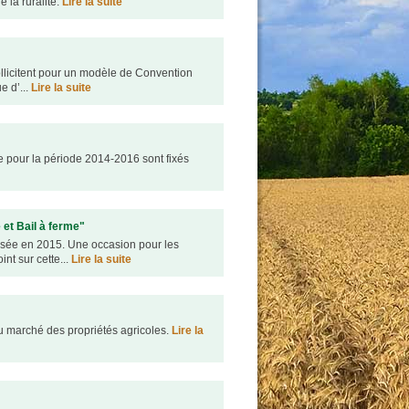
e la ruralité.
Lire la suite
ollicitent pour un modèle de Convention
e d’...
Lire la suite
 pour la période 2014-2016 sont fixés
 et Bail à ferme"
nalisée en 2015. Une occasion pour les
int sur cette...
Lire la suite
u marché des propriétés agricoles.
Lire la