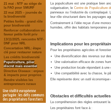
La populiculture est une pratique bien an
21 mai : NTF au siège de
la FAO pour SMURF
vulgarisation, le
Centre de Populiculture d
panneaux ou l’industrie du contreplaqué. L
22 mai 2025 – journée de
la biodiversité
leur rôle structurant dans les paysages agr
Petites forêts - grand rôle
Contrairement à l’idée reçue d’une monocul
pour biodiversité
humides, offrir des habitats temporaires 
Renforcer collaboration en
faveur petite forêt priv
13/11/2025, rencontre NTF-
DNF pour NRL
Implications pour les propriétai
Concertation NRL: étape
Pour les propriétaires agricoles et foresti
clé pour restaurer nature
Une diversification des revenus sur de
Les crédits biodiversité
Une valorisation efficace de zones hum
Populiculture, pilier
discret mais essentiel
Une production locale répondant à une
Directive Oiseaux : enjeux
Une compatibilité avec la chasse, le pâ
& impacts pour proprios
Elle représente donc un outil économique e
Rendre visibles les
entrepreneurs ruraux
Une réalité européenne
partagée : les défis communs
Obstacles et difficultés actuelles
des propriétaires forestiers
La compréhension des règles entourant la p
Assises de la forêt et du bois
Les propriétaires font face à :
en France