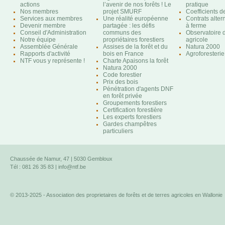
actions
l’avenir de nos forêts ! Le
pratique
Nos membres
projet SMURF
Coefficients 
Services aux membres
Une réalité européenne
Contrats altern
Devenir membre
partagée : les défis
à ferme
Conseil d'Administration
communs des
Observatoire d
Notre équipe
propriétaires forestiers
agricole
Assemblée Générale
Assises de la forêt et du
Natura 2000
Rapports d'activité
bois en France
Agroforesterie
NTF vous y représente !
Charte Apaisons la forêt
Natura 2000
Code forestier
Prix des bois
Pénétration d'agents DNF
en forêt privée
Groupements forestiers
Certification forestière
Les experts forestiers
Gardes champêtres
particuliers
Chaussée de Namur, 47 | 5030 Gembloux
Tél : 081 26 35 83 |
info@ntf.be
© 2013-2025 - Association des proprietaires de forêts et de terres agricoles en Wallonie