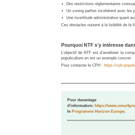
Des restrictions réglementaires croiss
Charte Apaisons la forêt
Un zoning parfois incohérent avec les p
Natura 2000
Une incertitude administrative quant a
Ces obstacles nuisent à la lisibilité de la fi
Code forestier
Prix des bois
Pénétration d'agents DNF en
Pourquoi NTF s’y intéresse da
forêt privée
L’objectif de NTF est d’améliorer la comp
Groupements forestiers
populiculture en est un exemple concret.
Pour contacter le CPH :
https://cph-populi
Certification forestière
Les experts forestiers
Gardes champêtres
particuliers
Pour davantage
d'information:
https://www.smurfpro
le
Programme Horizon Europe
.