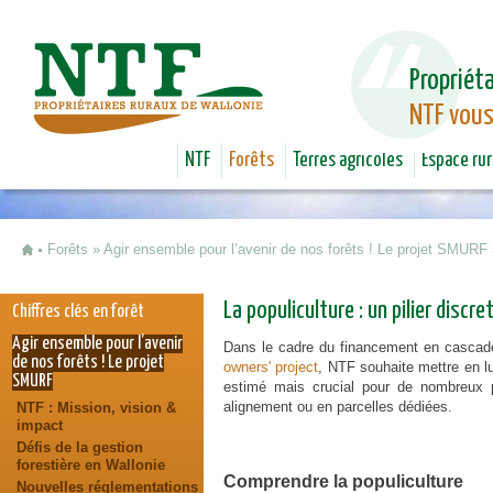
Jum
Propriéta
NTF vous
NTF
Forêts
Terres agricoles
Espace rur
Forêts
»
Agir ensemble pour l’avenir de nos forêts ! Le projet SMURF
Vous êtes ici
La populiculture : un pilier disc
Chiffres clés en forêt
Agir ensemble pour l’avenir
Dans le cadre du financement en cascad
de nos forêts ! Le projet
owners' project
, NTF souhaite mettre en l
SMURF
estimé mais crucial pour de nombreux pro
alignement ou en parcelles dédiées.
NTF : Mission, vision &
impact
Défis de la gestion
forestière en Wallonie
Comprendre la populiculture
Nouvelles réglementations