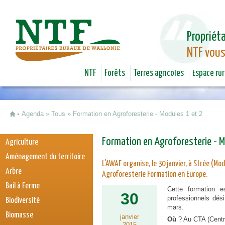
Jum
Propriéta
NTF vous
NTF
Forêts
Terres agricoles
Espace rur
Agenda
»
Tous
»
Formation en Agroforesterie - Modules 1 et 2
Vous êtes ici
Formation en Agroforesterie - M
Agriculture
Aménagement du territoire
L'AWAF organise, le 30 janvier, à Strée (M
Arbre
Agroforesterie Formation en Europe.
Bail à Ferme
Cette formation es
30
professionnels dési
Biodiversité
mars.
Biomasse
janvier
Où
? Au CTA (Centr
2015