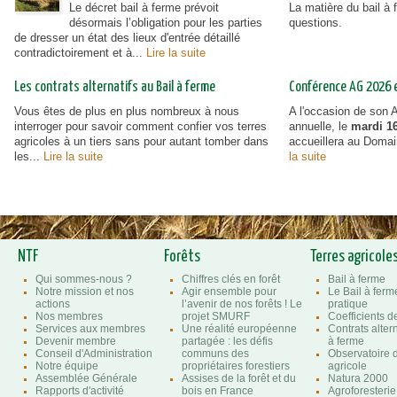
Le décret bail à ferme prévoit
La matière du bail à
désormais l’obligation pour les parties
questions.
de dresser un état des lieux d'entrée détaillé
contradictoirement et à...
Lire la suite
Les contrats alternatifs au Bail à ferme
Conférence AG 2026 et
Vous êtes de plus en plus nombreux à nous
A l'occasion de son
interroger pour savoir comment confier vos terres
annuelle, le
mardi 16
agricoles à un tiers sans pour autant tomber dans
accueillera au Doma
les...
Lire la suite
la suite
NTF
Forêts
Terres agricole
Qui sommes-nous ?
Chiffres clés en forêt
Bail à ferme
Notre mission et nos
Agir ensemble pour
Le Bail à ferm
actions
l’avenir de nos forêts ! Le
pratique
Nos membres
projet SMURF
Coefficients 
Services aux membres
Une réalité européenne
Contrats altern
Devenir membre
partagée : les défis
à ferme
Conseil d'Administration
communs des
Observatoire d
Notre équipe
propriétaires forestiers
agricole
Assemblée Générale
Assises de la forêt et du
Natura 2000
Rapports d'activité
bois en France
Agroforesterie