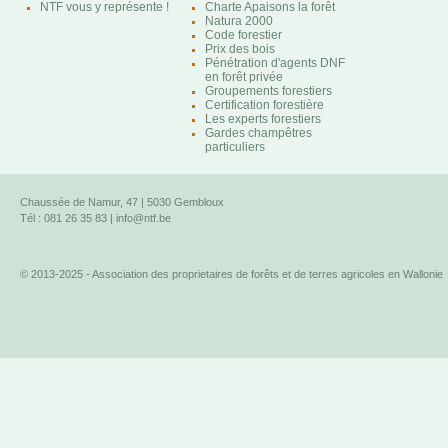
NTF vous y représente !
Charte Apaisons la forêt
Natura 2000
Code forestier
Prix des bois
Pénétration d'agents DNF
en forêt privée
Groupements forestiers
Certification forestière
Les experts forestiers
Gardes champêtres
particuliers
Chaussée de Namur, 47 | 5030 Gembloux
Tél : 081 26 35 83 |
info@ntf.be
© 2013-2025 - Association des proprietaires de forêts et de terres agricoles en Wallonie