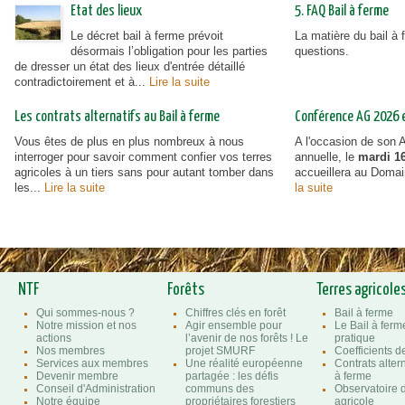
Etat des lieux
5. FAQ Bail à ferme
Le décret bail à ferme prévoit
La matière du bail à
désormais l’obligation pour les parties
questions.
de dresser un état des lieux d'entrée détaillé
contradictoirement et à...
Lire la suite
Les contrats alternatifs au Bail à ferme
Conférence AG 2026 et
Vous êtes de plus en plus nombreux à nous
A l'occasion de son
interroger pour savoir comment confier vos terres
annuelle, le
mardi 16
agricoles à un tiers sans pour autant tomber dans
accueillera au Doma
les...
Lire la suite
la suite
NTF
Forêts
Terres agricole
Qui sommes-nous ?
Chiffres clés en forêt
Bail à ferme
Notre mission et nos
Agir ensemble pour
Le Bail à ferm
actions
l’avenir de nos forêts ! Le
pratique
Nos membres
projet SMURF
Coefficients 
Services aux membres
Une réalité européenne
Contrats altern
Devenir membre
partagée : les défis
à ferme
Conseil d'Administration
communs des
Observatoire d
Notre équipe
propriétaires forestiers
agricole