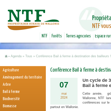
Jum
Propriéta
NTF vous
NTF
Forêts
Terres agricoles
Espace rur
Agenda
»
Tous
»
Conférence Bail à ferme à destination des bailleur
Vous êtes ici
Conférence Bail à ferme à destin
Agriculture
Aménagement du territoire
Un cycle de 3
07
Arbre
Bail à ferme 
Bail à Ferme
mai
Cette année, grâ
2024
Wallonne, NTF lanc
Biodiversité
conférences sur le 
Biomasse
partout en Wallonie.