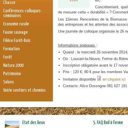
etc.
Chasse
Concrètement, quels
Conférences-colloques-
de mesurer cette « durabilité » ? Comment
séminaires
Les 11èmes Rencontres de la Biomasse pe
Economie rurale
des entreprises et les attentes des assoc
Une journée de colloque organisée le 26 no
Faune sauvage
Filière Forêt-Bois
Informations pratiques
:
Formation
Quand : le mercredi 26 novembre 2014
Forêt
Où : Louvain-la-Neuve, Ferme du Biére
Natura 2000
Inscription obligatoire avant le 17 nov
Prix : 120 €; 80 € pour les membres Va
Patrimoine
Invitation disponible
en cliquant ici
Salons
Contacts: Alice Dossogne 081 627 191
Voirie sentiers et chemins
Etat des lieux
5. FAQ Bail à ferme