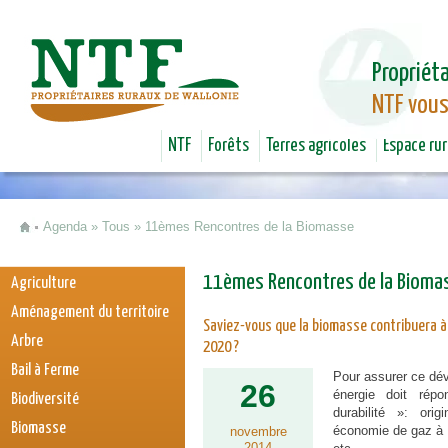
Jum
Propriéta
NTF vous
NTF
Forêts
Terres agricoles
Espace rur
Agenda
»
Tous
»
11èmes Rencontres de la Biomasse
Vous êtes ici
11èmes Rencontres de la Bioma
Agriculture
Aménagement du territoire
Saviez-vous que la biomasse contribuera à 
Arbre
2020 ?
Bail à Ferme
Pour assurer ce dév
26
énergie doit rép
Biodiversité
durabilité »: ori
Biomasse
économie de gaz à e
novembre
2014