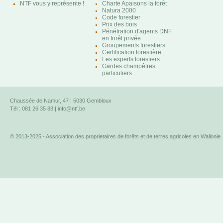
NTF vous y représente !
Charte Apaisons la forêt
Natura 2000
Code forestier
Prix des bois
Pénétration d'agents DNF
en forêt privée
Groupements forestiers
Certification forestière
Les experts forestiers
Gardes champêtres
particuliers
Chaussée de Namur, 47 | 5030 Gembloux
Tél : 081 26 35 83 |
info@ntf.be
© 2013-2025 - Association des proprietaires de forêts et de terres agricoles en Wallonie