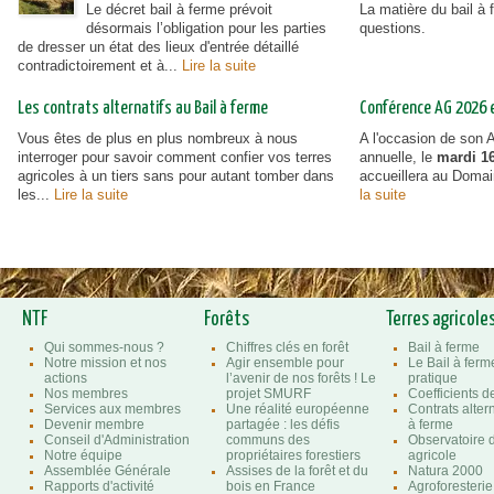
Le décret bail à ferme prévoit
La matière du bail à
désormais l’obligation pour les parties
questions.
de dresser un état des lieux d'entrée détaillé
contradictoirement et à...
Lire la suite
Les contrats alternatifs au Bail à ferme
Conférence AG 2026 et
Vous êtes de plus en plus nombreux à nous
A l'occasion de son
interroger pour savoir comment confier vos terres
annuelle, le
mardi 16
agricoles à un tiers sans pour autant tomber dans
accueillera au Doma
les...
Lire la suite
la suite
NTF
Forêts
Terres agricole
Qui sommes-nous ?
Chiffres clés en forêt
Bail à ferme
Notre mission et nos
Agir ensemble pour
Le Bail à ferm
actions
l’avenir de nos forêts ! Le
pratique
Nos membres
projet SMURF
Coefficients 
Services aux membres
Une réalité européenne
Contrats altern
Devenir membre
partagée : les défis
à ferme
Conseil d'Administration
communs des
Observatoire d
Notre équipe
propriétaires forestiers
agricole
Assemblée Générale
Assises de la forêt et du
Natura 2000
Rapports d'activité
bois en France
Agroforesterie