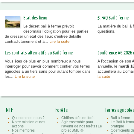
Etat des lieux
5. FAQ Bail à ferme
Le décret bail à ferme prévoit
La matière du bail à
désormais l’obligation pour les parties
questions.
de dresser un état des lieux d'entrée détaillé
contradictoirement et à...
Lire la suite
Les contrats alternatifs au Bail à ferme
Conférence AG 2026 et
Vous êtes de plus en plus nombreux à nous
A l'occasion de son
interroger pour savoir comment confier vos terres
annuelle, le
mardi 16
agricoles à un tiers sans pour autant tomber dans
accueillera au Doma
les...
Lire la suite
la suite
NTF
Forêts
Terres agricole
Qui sommes-nous ?
Chiffres clés en forêt
Bail à ferme
Notre mission et nos
Agir ensemble pour
Le Bail à ferm
actions
l’avenir de nos forêts ! Le
pratique
Nos membres
projet SMURF
Coefficients 