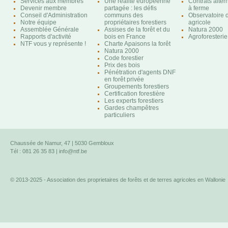
Services aux membres
Une réalité européenne
Contrats altern
Devenir membre
partagée : les défis
à ferme
Conseil d'Administration
communs des
Observatoire d
Notre équipe
propriétaires forestiers
agricole
Assemblée Générale
Assises de la forêt et du
Natura 2000
Rapports d'activité
bois en France
Agroforesterie
NTF vous y représente !
Charte Apaisons la forêt
Natura 2000
Code forestier
Prix des bois
Pénétration d'agents DNF
en forêt privée
Groupements forestiers
Certification forestière
Les experts forestiers
Gardes champêtres
particuliers
Chaussée de Namur, 47 | 5030 Gembloux
Tél : 081 26 35 83 |
info@ntf.be
© 2013-2025 - Association des proprietaires de forêts et de terres agricoles en Wallonie