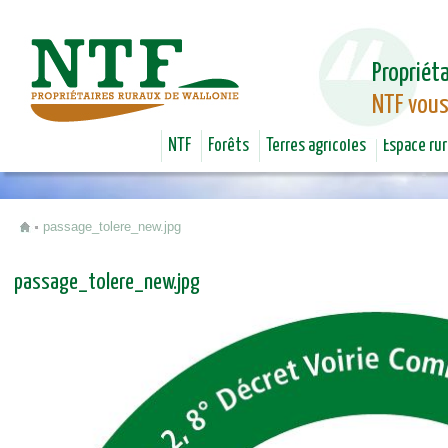
Jum
Propriéta
NTF vous
NTF
Forêts
Terres agricoles
Espace rur
passage_tolere_new.jpg
Vous êtes ici
passage_tolere_new.jpg