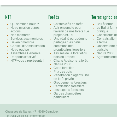
NTF
Forêts
Terres agricole
Qui sommes-nous ?
Chiffres clés en forêt
Bail à ferme
Notre mission et nos
Agir ensemble pour
Le Bail à ferm
actions
l’avenir de nos forêts ! Le
pratique
Nos membres
projet SMURF
Coefficients 
Services aux membres
Une réalité européenne
Contrats altern
Devenir membre
partagée : les défis
à ferme
Conseil d'Administration
communs des
Observatoire d
Notre équipe
propriétaires forestiers
agricole
Assemblée Générale
Assises de la forêt et du
Natura 2000
Rapports d'activité
bois en France
Agroforesterie
NTF vous y représente !
Charte Apaisons la forêt
Natura 2000
Code forestier
Prix des bois
Pénétration d'agents DNF
en forêt privée
Groupements forestiers
Certification forestière
Les experts forestiers
Gardes champêtres
particuliers
Chaussée de Namur, 47 | 5030 Gembloux
Tél : 081 26 35 83 |
info@ntf.be