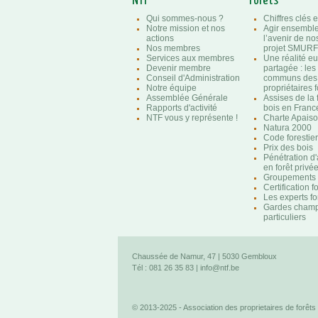
NTF
Forêts
Qui sommes-nous ?
Chiffres clés e
Notre mission et nos
Agir ensembl
actions
l’avenir de nos
Nos membres
projet SMURF
Services aux membres
Une réalité e
Devenir membre
partagée : les
Conseil d'Administration
communs des
Notre équipe
propriétaires f
Assemblée Générale
Assises de la 
Rapports d'activité
bois en Franc
NTF vous y représente !
Charte Apaison
Natura 2000
Code forestier
Prix des bois
Pénétration d
en forêt privé
Groupements f
Certification f
Les experts fo
Gardes champ
particuliers
Chaussée de Namur, 47 | 5030 Gembloux
Tél : 081 26 35 83 |
info@ntf.be
© 2013-2025 - Association des proprietaires de forêts 