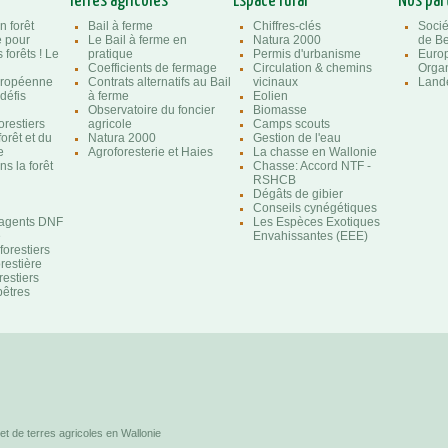
Terres agricoles
Espace rural
Nos par
n forêt
Bail à ferme
Chiffres-clés
Socié
e pour
Le Bail à ferme en
Natura 2000
de Be
 forêts ! Le
pratique
Permis d'urbanisme
Euro
Coefficients de fermage
Circulation & chemins
Organ
uropéenne
Contrats alternatifs au Bail
vicinaux
Lande
 défis
à ferme
Eolien
Observatoire du foncier
Biomasse
orestiers
agricole
Camps scouts
forêt et du
Natura 2000
Gestion de l'eau
e
Agroforesterie et Haies
La chasse en Wallonie
s la forêt
Chasse: Accord NTF -
RSHCB
Dégâts de gibier
Conseils cynégétiques
'agents DNF
Les Espèces Exotiques
e
Envahissantes (EEE)
orestiers
orestière
restiers
êtres
et de terres agricoles en Wallonie