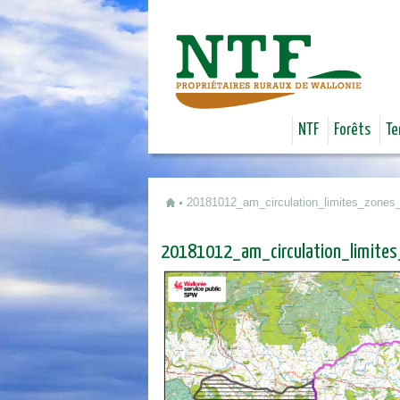
NTF
Forêts
Te
20181012_am_circulation_limites_zones_
Vous êtes ici
20181012_am_circulation_limites