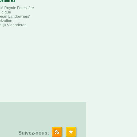
tenaires
té Royale Forestière
lgique
pean Landowners'
ization
lijk Vlaanderen
Suivez-nous: