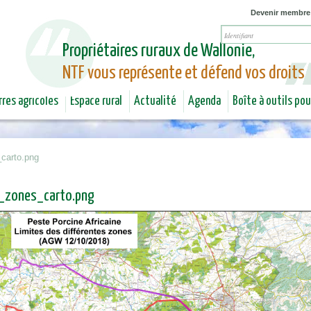
Jump to navigation
Devenir membre
Propriétaires ruraux de Wallonie,
NTF vous représente et défend vos droits
rres agricoles
Espace rural
Actualité
Agenda
Boîte à outils po
carto.png
_zones_carto.png