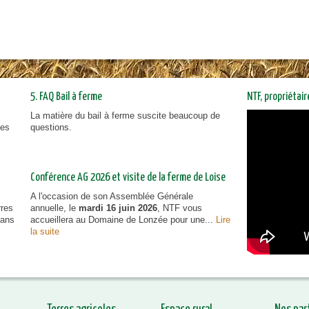
5. FAQ Bail à ferme
NTF, propriétai
La matière du bail à ferme suscite beaucoup de
NTF, prop
ies
questions.
vous inf
Conférence AG 2026 et visite de la ferme de Loise
A l'occasion de son Assemblée Générale
rres
annuelle, le
mardi 16 juin 2026
, NTF vous
dans
accueillera au Domaine de Lonzée pour une...
Lire
la suite