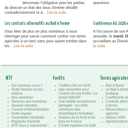
désormais l’obligation pour les parties
questions.
de dresser un état des lieux d'entrée détaillé
contradictoirement et à...
Lire la suite
Les contrats alternatifs au Bail à ferme
Conférence AG 2026 et
Vous êtes de plus en plus nombreux à nous
A l'occasion de son
interroger pour savoir comment confier vos terres
annuelle, le
mardi 16
agricoles à un tiers sans pour autant tomber dans
accueillera au Doma
les...
Lire la suite
la suite
NTF
Forêts
Terres agricole
Qui sommes-nous ?
Chiffres clés en forêt
Bail à ferme
Notre mission et nos
Agir ensemble pour
Le Bail à ferm
actions
l’avenir de nos forêts ! Le
pratique
Nos membres
projet SMURF
Coefficients 
Services aux membres
Une réalité européenne
Contrats altern
Devenir membre
partagée : les défis
à ferme
Conseil d'Administration
communs des
Observatoire d
Notre équipe
propriétaires forestiers
agricole
Assemblée Générale
Assises de la forêt et du
Natura 2000
Rapports d'activité
bois en France
Agroforesterie
NTF vous y représente !
Charte Apaisons la forêt