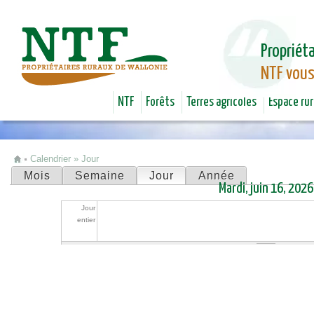
Jum
Propriéta
NTF vous
NTF
Forêts
Terres agricoles
Espace rur
Calendrier
»
Jour
Vous êtes ici
Mois
Semaine
Jour
(onglet actif)
Année
Onglets principaux
Mardi, juin 16, 2026
Jour
entier