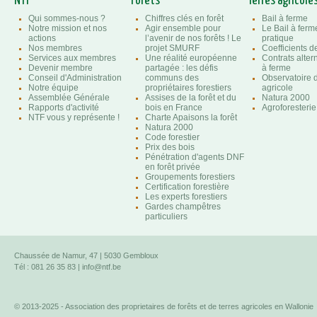
NTF
Forêts
Terres agricole
Qui sommes-nous ?
Chiffres clés en forêt
Bail à ferme
Notre mission et nos
Agir ensemble pour
Le Bail à ferm
actions
l’avenir de nos forêts ! Le
pratique
Nos membres
projet SMURF
Coefficients 
Services aux membres
Une réalité européenne
Contrats altern
Devenir membre
partagée : les défis
à ferme
Conseil d'Administration
communs des
Observatoire d
Notre équipe
propriétaires forestiers
agricole
Assemblée Générale
Assises de la forêt et du
Natura 2000
Rapports d'activité
bois en France
Agroforesterie
NTF vous y représente !
Charte Apaisons la forêt
Natura 2000
Code forestier
Prix des bois
Pénétration d'agents DNF
en forêt privée
Groupements forestiers
Certification forestière
Les experts forestiers
Gardes champêtres
particuliers
Chaussée de Namur, 47 | 5030 Gembloux
Tél : 081 26 35 83 |
info@ntf.be
© 2013-2025 - Association des proprietaires de forêts et de terres agricoles en Wallonie