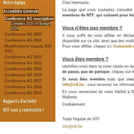
Notre équipe
Cher internaute,
La page que vous souhaitez consulter 
Assemblée Générale
membres de NTF
,
qui cotisent pour le
Conférence AG inscription
Comptes 2025 et Budget
Vous n'êtes pas membre ?
2026
Conférence AG 2025
Il vous suffit de vous affilier en décl
Conférence AG 2024
disponible sur ce site, ainsi que des mu
Pour vous affilier, cliquez ici:
Comment d
Modifications statuts NTF
2023
Conférence AG 2023
Vous êtes membre ?
Conférence AG 2022
Identifiez-vous dans la zone située en ha
Conférence AG 2020
de passe, pas de panique
: cliquez sur 
Conférence AG 2019
Si vous êtes membre
mais que v
ou
Conférence AG 2017
info@ntf.be
: vous recevrez les informat
Conférence AG 2016
En vous remerciant de votre fidélité à NT
Conférence AG 2015
Wallonie.
Rapports d'activité
Cordialement,
NTF vous y représente !
Toute l'équipe de NTF
info@ntf.be