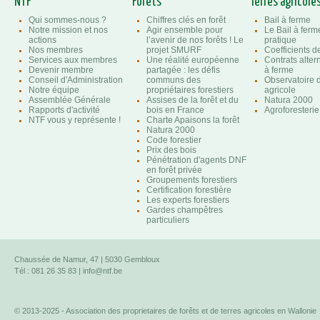
NTF
Forêts
Terres agricole
Qui sommes-nous ?
Chiffres clés en forêt
Bail à ferme
Notre mission et nos
Agir ensemble pour
Le Bail à ferm
actions
l’avenir de nos forêts ! Le
pratique
Nos membres
projet SMURF
Coefficients 
Services aux membres
Une réalité européenne
Contrats altern
Devenir membre
partagée : les défis
à ferme
Conseil d'Administration
communs des
Observatoire d
Notre équipe
propriétaires forestiers
agricole
Assemblée Générale
Assises de la forêt et du
Natura 2000
Rapports d'activité
bois en France
Agroforesterie
NTF vous y représente !
Charte Apaisons la forêt
Natura 2000
Code forestier
Prix des bois
Pénétration d'agents DNF
en forêt privée
Groupements forestiers
Certification forestière
Les experts forestiers
Gardes champêtres
particuliers
Chaussée de Namur, 47 | 5030 Gembloux
Tél : 081 26 35 83 |
info@ntf.be
© 2013-2025 - Association des proprietaires de forêts et de terres agricoles en Wallonie