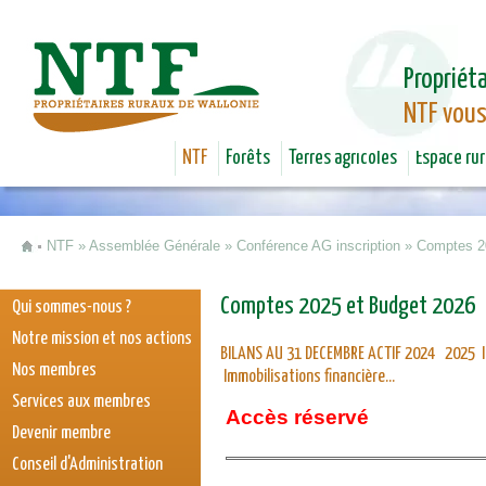
Jum
Propriéta
NTF vous
NTF
Forêts
Terres agricoles
Espace rur
NTF
»
Assemblée Générale
»
Conférence AG inscription
»
Comptes 2
Vous êtes ici
Comptes 2025 et Budget 2026
Qui sommes-nous ?
Notre mission et nos actions
BILANS AU 31 DECEMBRE ACTIF 2024 2025 
Nos membres
Immobilisations financière...
Services aux membres
Accès réservé
Devenir membre
Conseil d'Administration