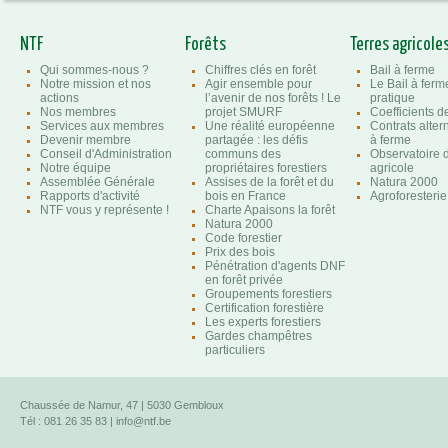
NTF
Forêts
Terres agricole
Qui sommes-nous ?
Chiffres clés en forêt
Bail à ferme
Notre mission et nos
Agir ensemble pour
Le Bail à ferm
actions
l’avenir de nos forêts ! Le
pratique
Nos membres
projet SMURF
Coefficients 
Services aux membres
Une réalité européenne
Contrats altern
Devenir membre
partagée : les défis
à ferme
Conseil d'Administration
communs des
Observatoire d
Notre équipe
propriétaires forestiers
agricole
Assemblée Générale
Assises de la forêt et du
Natura 2000
Rapports d'activité
bois en France
Agroforesterie
NTF vous y représente !
Charte Apaisons la forêt
Natura 2000
Code forestier
Prix des bois
Pénétration d'agents DNF
en forêt privée
Groupements forestiers
Certification forestière
Les experts forestiers
Gardes champêtres
particuliers
Chaussée de Namur, 47 | 5030 Gembloux
Tél : 081 26 35 83 |
info@ntf.be