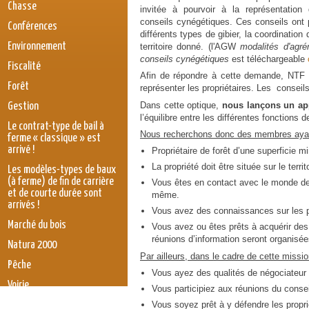
Chasse
invitée à pourvoir à la représentation
conseils cynégétiques. Ces conseils ont 
Conférences
différents types de gibier, la coordination
Environnement
territoire donné. (l'AGW
modalités d'agr
conseils cynégétiques
est téléchargeable
Fiscalité
Afin de répondre à cette demande, NTF d
Forêt
représenter les propriétaires. Les conseil
Dans cette optique,
nous lançons un ap
Gestion
l’équilibre entre les différentes fonctions
Le contrat-type de bail à
Nous recherchons donc des membres ayant 
ferme « classique » est
arrivé !
Propriétaire de forêt d’une superficie m
La propriété doit être située sur le terr
Les modèles-types de baux
(à ferme) de fin de carrière
Vous êtes en contact avec le monde de
et de courte durée sont
même.
arrivés !
Vous avez des connaissances sur les pra
Marché du bois
Vous avez ou êtes prêts à acquérir des 
réunions d’information seront organisé
Natura 2000
Par ailleurs, dans le cadre de cette missi
Pêche
Vous ayez des qualités de négociateur
Voirie
Vous participiez aux réunions du conse
législation
Vous soyez prêt à y défendre les propri