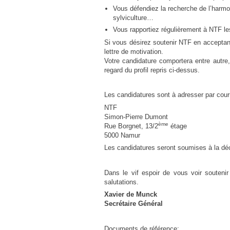
Vous défendiez la recherche de l’harmon
urbanisme en zone rurale
sylviculture…
Vous rapportiez régulièrement à NTF les
Si vous désirez soutenir NTF en acceptan
lettre de motivation.
Votre candidature comportera entre autre,
regard du profil repris ci-dessus.
Les candidatures sont à adresser par cour
NTF
Simon-Pierre Dumont
ème
Rue Borgnet, 13/2
étag
5000 Namur
Les candidatures seront soumises à la déc
Dans le vif espoir de vous voir souteni
salutations.
Xavier de Munck 
Secrétaire Géné
Documents de référence: