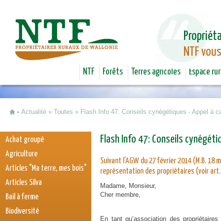
Jum
Propriéta
NTF vous
NTF
Forêts
Terres agricoles
Espace rur
Actualité
»
Toutes
»
Flash Info 47: Conseils cynégétiques - Appel à ca
Vous êtes ici
Flash Info 47: Conseils cynégéti
Achat groupé
Agriculture
Suivant l’AGW du 27 février 2014 (M.B. 18
Articles "Ma terre, mes bois"
représentation des propriétaires (voir art.
Articles Silva
Madame, Monsieur,
Cher membre,
Bail à ferme
Biodiversité
En tant qu’association des propriétaire