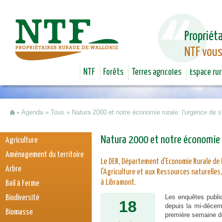
Jum
Propriéta
NTF vous
NTF
Forêts
Terres agricoles
Espace rur
Agenda
»
Tous
»
Natura 2000 et notre économie rurale: l'urgence de s
Vous êtes ici
Natura 2000 et notre économie ru
Agriculture
Aménagement du territoire
Le DER, Département d'Economie Rurale de la
Arbre
l'Agriculture et aux Ressources naturelles,
à Libramont.
Bail à Ferme
Les enquêtes publi
Biodiversité
18
depuis la mi-décem
Biomasse
première semaine de