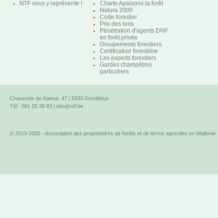
NTF vous y représente !
Charte Apaisons la forêt
Natura 2000
Code forestier
Prix des bois
Pénétration d'agents DNF
en forêt privée
Groupements forestiers
Certification forestière
Les experts forestiers
Gardes champêtres
particuliers
Chaussée de Namur, 47 | 5030 Gembloux
Tél : 081 26 35 83 |
info@ntf.be
© 2013-2025 - Association des proprietaires de forêts et de terres agricoles en Wallonie