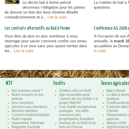
Le décret bail à ferme prévoit
La matière du bail à
désormais l’obligation pour les parties
questions.
de dresser un état des lieux d'entrée détaillé
contradictoirement et à...
Lire la suite
Les contrats alternatifs au Bail à ferme
Conférence AG 2026 et
Vous êtes de plus en plus nombreux à nous
A l'occasion de son
interroger pour savoir comment confier vos terres
annuelle, le
mardi 16
agricoles à un tiers sans pour autant tomber dans
accueillera au Doma
les...
Lire la suite
la suite
NTF
Forêts
Terres agricole
Qui sommes-nous ?
Chiffres clés en forêt
Bail à ferme
Notre mission et nos
Agir ensemble pour
Le Bail à ferm
actions
l’avenir de nos forêts ! Le
pratique
Nos membres
projet SMURF
Coefficients 
Services aux membres
Une réalité européenne
Contrats altern
Devenir membre
partagée : les défis
à ferme
Conseil d'Administration
communs des
Observatoire d
Notre équipe
propriétaires forestiers
agricole
Assemblée Générale
Assises de la forêt et du
Natura 2000
Rapports d'activité
bois en France
Agroforesterie