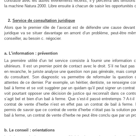
contraste avec les autres évènements récents, il y percevra des tension
la machine Natura 2000. Libre ensuite à chacun de saisir les opportunités q
2.
Service de consultation juridique
Alors que le premier rôle de l’avocat est de défendre une cause devant un
juridique va se situer davantage en amont d’un problème, peut-être même 
conseiller, au besoin c. négocier.
a. L’information : prévention
La première utilité d’un tel service consiste à fournir une information
ultérieurs. Il est un premier point de contact avec le droit. S’il ne faut pa
en revanche, le juriste analyse une question non pas générale, mais compt
du consultant. Son diagnostic va permettre de reformuler la question
attentes de ce dernier. Par exemple, un héritier, dentiste, se renseigne c
bail à ferme et se voit suggérer par un quidam qu’il peut signer un contra
voit pourtant opposer une décision de justice qui reconnaît dans ce contra
s’agit bel et bien d’un bail à ferme. Que s’est-il passé entretemps ? A-t-
contrat de vente d’herbe n’est en effet pas un contrat de bail à ferme. M
permis de savoir que ce contrat de vente d’herbe n’était pas la solution p
bail à ferme, un contrat de vente d’herbe ne peut être conclu que par un prop
b. Le conseil : orientations