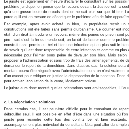
Le juriste est également en mesure d’éclairer le consultant sur les possibili
problème juridique, on pense que le recours devant la Justice est la seul
qu’à une grosse boule de nœuds dont on ne sait plus sur quel fil tirer. La 
parce qu’il est en mesure de décortiquer le problème afin de faire apparaîtr
Par exemple, après avoir acheté un bien, un propriétaire reçoit un co
constructions ont été faites sans permis d’urbanisme. Ce courrier est in
état, d’un droit à introduire un recours, même des peines de prison sont pos
pire : soit c’est la fin du monde soit, on lui dit de laisser dormir le probl
construit sans permis est bel et bien une infraction qui en plus suit le bie
de savoir qu’il est donc responsable de cette infraction et comme en plus el
nécessaire pour l’élimer sous peine de dévaluer son bien. Mais selon le
proposer à l’administration et sans trop de frais des aménagements, de dé
demander le report de la démolition. Dans d’autres cas, la solution sera 
montant pourra être négocié avec l’administration ou si on n’est vraiment pa
d’un avocat pour critiquer en justice la disproportion de la sanction. Dans d
pour activer l’annulation de la vente, légalement prévue.
Le juriste aura donc montré quelles orientations sont envisageables, il l’aur
c. La négociation : solutions
Dans certains cas, il est peut-être difficile pour le consultant de repar
débrouiller seul. Il est possible en effet d’être dans une situation où l’
juriste pour résoudre cette fois des conflits bel et bien existants
accompagnement plus individuel du consultant. Cela peut aller du simple cour