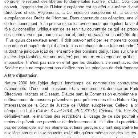
contrôler le respect des libertés fondamentales (Conseil d’Etat, Cour cons
pouvoir, l’organisation de l’Union européenne est en effet elle-même divis
Directives et des Règlements, la Commission européenne et, la Cour de
européenne des Droits de l’Homme. Dans chacun de ces cénacles, une vie 
de fonctionnement. Si la presse relate les évènements qui régulent la vie 
rôle du conseiller juridique est de se tenir au courant de ce qui les préoc
des controverses qui tournent autour et, tente de savoir si les intérêts de c
Plus qu’un observateur averti, il doit pouvoir anticiper les moments oppo
son action et auprès de qui il aura le plus de chance de se faire entendre. M
la doctrine juridique (càd de l’ensemble des opinions des juristes sur une m
justice déjà tombées sur une matière) pour mettre en exergue ce qu’il est 
impossible. Il n’est pas rare en effet que les décideurs viennent avec de
Société mais ne respectent pas d’office tous les principes de droit fondame
A titre d’illustration,
Natura 2000 fait l’objet depuis longtemps de nombreuses controverse
évènements. D’une part, plusieurs Etats membres ont dénoncé au Parl
Directives Habitats et Oiseaux. D’autre part, la Commission européenne a
suffisamment de mesures préventives pour préserver les sites Natura. Cep
intéressante de la Cour de Justice de l’Union européenne. Celle-ci a pr
aéroport en Italie (
CJUE, 3 avril 2014, aff.C-301/12, Cascina TRe Pini Ss
définitivement, le maintien des restrictions à l’usage de ce site pourrait 
moins de prévoir une procédure de déclassement à l’initiative du propriétaire
pas de polémiquer sur les éléments et leurs preuves qui font disparaître les 
aux législateurs qu’aux pouvoirs exécutifs qu’eux-mêmes ont des limites à