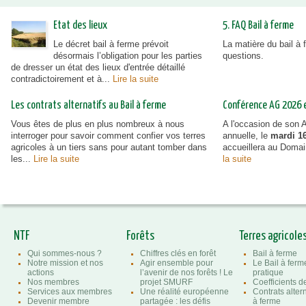
Etat des lieux
5. FAQ Bail à ferme
Le décret bail à ferme prévoit
La matière du bail à
désormais l’obligation pour les parties
questions.
de dresser un état des lieux d'entrée détaillé
contradictoirement et à...
Lire la suite
Les contrats alternatifs au Bail à ferme
Conférence AG 2026 et
Vous êtes de plus en plus nombreux à nous
A l'occasion de son
interroger pour savoir comment confier vos terres
annuelle, le
mardi 16
agricoles à un tiers sans pour autant tomber dans
accueillera au Doma
les...
Lire la suite
la suite
NTF
Forêts
Terres agricole
Qui sommes-nous ?
Chiffres clés en forêt
Bail à ferme
Notre mission et nos
Agir ensemble pour
Le Bail à ferm
actions
l’avenir de nos forêts ! Le
pratique
Nos membres
projet SMURF
Coefficients 
Services aux membres
Une réalité européenne
Contrats altern
Devenir membre
partagée : les défis
à ferme