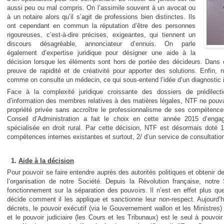
aussi peu ou mal compris. On l’assimile souvent à un avocat ou
à un notaire alors qu’il s’agit de professions bien distinctes. Ils
ont cependant en commun la réputation d’être des personnes
rigoureuses, c’est-à-dire précises, exigeantes, qui tiennent un
discours désagréable, annonciateur d’ennuis. On parle
également d’expertise juridique pour désigner une aide à la
décision lorsque les éléments sont hors de portée des décideurs. Dans c
preuve de rapidité et de créativité pour apporter des solutions. Enfin, 
comme on consulte un médecin, ce qui sous-entend l’idée d’un diagnostic i
Face à la complexité juridique croissante des dossiers de prédile
d’information des membres relatives à des matières légales, NTF ne pouva
propriété privée sans accroître le professionnalisme de ses compétences
Conseil d’Administration a fait le choix en cette année 2015 d’en
spécialisée en droit rural. Par cette décision, NTF est désormais doté 1
compétences internes existantes et surtout, 2/ d’un service de consultatio
1.
Aide à la décision
Pour pouvoir se faire entendre auprès des autorités politiques et obtenir de
l’organisation de notre Société. Depuis la Révolution française, notre
fonctionnement sur la séparation des pouvoirs. Il n’est en effet plus que
décide comment il les applique et sanctionne leur non-respect. Aujourd’hu
décrets, le pouvoir exécutif (via le Gouvernement wallon et les Ministres
et le pouvoir judiciaire (les Cours et les Tribunaux) est le seul à pouvoir 