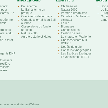
Terres agricoles
Espace rural
Nos par
n forêt
Bail à ferme
Chiffres-clés
Socié
e pour
Le Bail à ferme en
Natura 2000
de Be
 forêts ! Le
pratique
Permis d'urbanisme
Euro
Coefficients de fermage
Circulation & chemins
Organ
uropéenne
Contrats alternatifs au Bail
vicinaux
Lande
 défis
à ferme
Eolien
Observatoire du foncier
Biomasse
orestiers
agricole
Camps scouts
forêt et du
Natura 2000
Gestion de l'eau
e
Agroforesterie et Haies
La chasse en Wallonie
s la forêt
Chasse: Accord NTF -
RSHCB
Dégâts de gibier
Conseils cynégétiques
'agents DNF
Les Espèces Exotiques
e
Envahissantes (EEE)
orestiers
orestière
restiers
êtres
et de terres agricoles en Wallonie