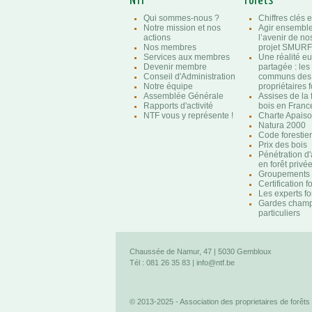
NTF
Forêts
Qui sommes-nous ?
Chiffres clés e
Notre mission et nos
Agir ensembl
actions
l’avenir de nos
Nos membres
projet SMURF
Services aux membres
Une réalité e
Devenir membre
partagée : les
Conseil d'Administration
communs des
Notre équipe
propriétaires f
Assemblée Générale
Assises de la 
Rapports d'activité
bois en Franc
NTF vous y représente !
Charte Apaison
Natura 2000
Code forestier
Prix des bois
Pénétration d
en forêt privé
Groupements f
Certification f
Les experts fo
Gardes champ
particuliers
Chaussée de Namur, 47 | 5030 Gembloux
Tél : 081 26 35 83 |
info@ntf.be
© 2013-2025 - Association des proprietaires de forêts 