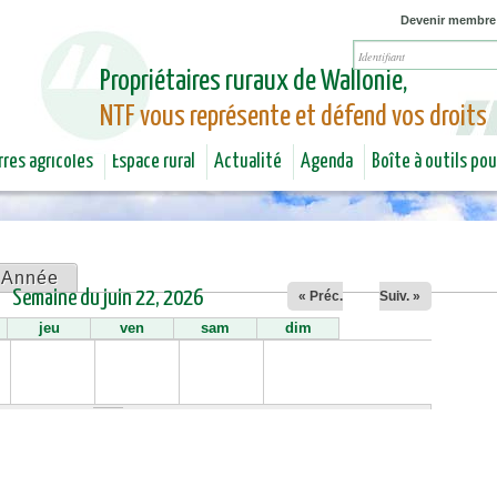
Jump to navigation
Devenir membre
Propriétaires ruraux de Wallonie,
NTF vous représente et défend vos droits
rres agricoles
Espace rural
Actualité
Agenda
Boîte à outils po
Année
Semaine du juin 22, 2026
« Préc.
Suiv. »
jeu
ven
sam
dim