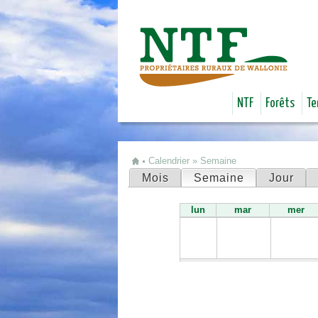
NTF
Forêts
Te
Calendrier
»
Semaine
Vous êtes ici
Mois
Semaine
(onglet actif)
Jour
Onglets principaux
lun
mar
mer