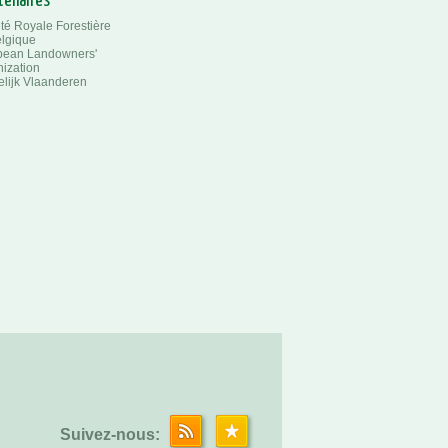
tenaires
té Royale Forestière
lgique
pean Landowners'
ization
lijk Vlaanderen
Suivez-nous: