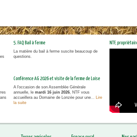
5. FAQ Bail à ferme
NTF, propriétai
La matière du bail à ferme suscite beaucoup de
NTF, prop
ies
questions.
vous inf
Conférence AG 2026 et visite de la ferme de Loise
A l'occasion de son Assemblée Générale
rres
annuelle, le
mardi 16 juin 2026
, NTF vous
dans
accueillera au Domaine de Lonzée pour une...
Lire
la suite