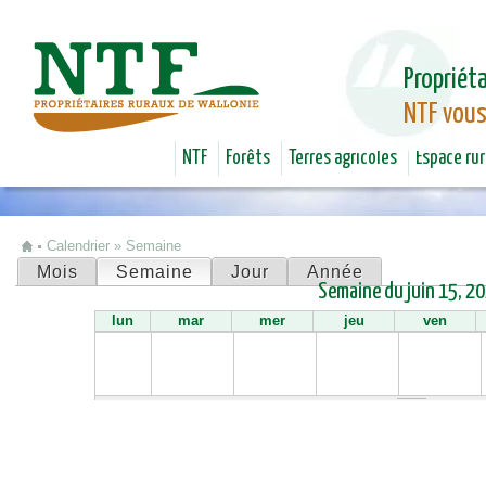
Jum
Propriéta
NTF vous
NTF
Forêts
Terres agricoles
Espace rur
Calendrier
»
Semaine
Vous êtes ici
Mois
Semaine
(onglet actif)
Jour
Année
Onglets principaux
Semaine du juin 15, 2
lun
mar
mer
jeu
ven