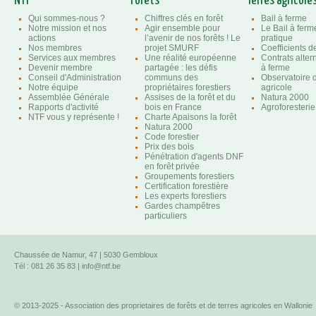
NTF
Forêts
Terres agricole
Qui sommes-nous ?
Chiffres clés en forêt
Bail à ferme
Notre mission et nos
Agir ensemble pour
Le Bail à ferm
actions
l’avenir de nos forêts ! Le
pratique
Nos membres
projet SMURF
Coefficients 
Services aux membres
Une réalité européenne
Contrats altern
Devenir membre
partagée : les défis
à ferme
Conseil d'Administration
communs des
Observatoire d
Notre équipe
propriétaires forestiers
agricole
Assemblée Générale
Assises de la forêt et du
Natura 2000
Rapports d'activité
bois en France
Agroforesterie
NTF vous y représente !
Charte Apaisons la forêt
Natura 2000
Code forestier
Prix des bois
Pénétration d'agents DNF
en forêt privée
Groupements forestiers
Certification forestière
Les experts forestiers
Gardes champêtres
particuliers
Chaussée de Namur, 47 | 5030 Gembloux
Tél : 081 26 35 83 |
info@ntf.be
© 2013-2025 - Association des proprietaires de forêts et de terres agricoles en Wallonie