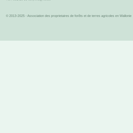
© 2013-2025 - Association des proprietaires de forêts et de terres agricoles en Wallonie