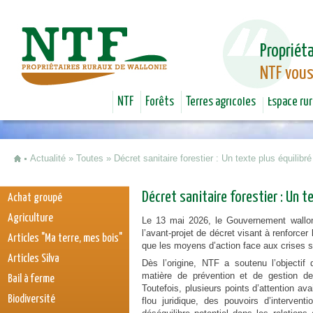
Jum
Propriéta
NTF vous
NTF
Forêts
Terres agricoles
Espace rur
Actualité
»
Toutes
»
Décret sanitaire forestier : Un texte plus équilibr
Vous êtes ici
Décret sanitaire forestier : Un t
Achat groupé
Agriculture
Le 13 mai 2026, le Gouvernement wallon
l’avant-projet de décret visant à renforcer 
Articles "Ma terre, mes bois"
que les moyens d’action face aux crises sa
Articles Silva
Dès l’origine, NTF a soutenu l’objectif 
matière de prévention et de gestion des
Bail à ferme
Toutefois, plusieurs points d’attention ava
Biodiversité
flou juridique, des pouvoirs d’interven