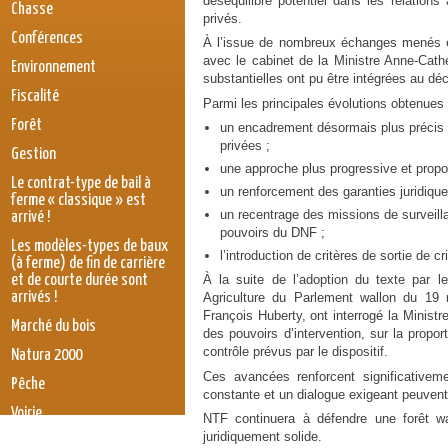
déséquilibre potentiel dans les relations 
Chasse
privés.
Conférences
À l’issue de nombreux échanges menés e
avec le cabinet de la Ministre Anne-Cath
Environnement
substantielles ont pu être intégrées au déc
Fiscalité
Parmi les principales évolutions obtenues 
Forêt
un encadrement désormais plus précis 
privées ;
Gestion
une approche plus progressive et propo
Le contrat-type de bail à
un renforcement des garanties juridiques
ferme « classique » est
un recentrage des missions de surveilla
arrivé !
pouvoirs du DNF ;
Les modèles-types de baux
l’introduction de critères de sortie de c
(à ferme) de fin de carrière
et de courte durée sont
À la suite de l’adoption du texte par 
arrivés !
Agriculture du Parlement wallon du 19
François Huberty, ont interrogé la Ministr
Marché du bois
des pouvoirs d’intervention, sur la prop
contrôle prévus par le dispositif.
Natura 2000
Ces avancées renforcent significativemen
Pêche
constante et un dialogue exigeant peuvent
Voirie
NTF continuera à défendre une forêt wal
juridiquement solide.
législation