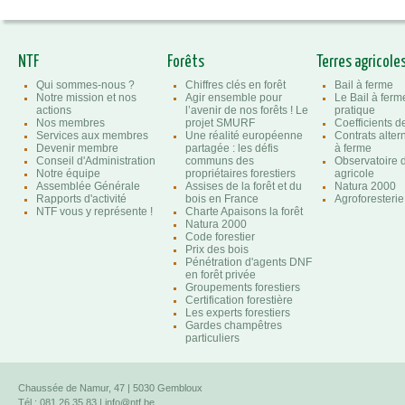
NTF
Forêts
Terres agricole
Qui sommes-nous ?
Chiffres clés en forêt
Bail à ferme
Notre mission et nos
Agir ensemble pour
Le Bail à ferm
actions
l’avenir de nos forêts ! Le
pratique
Nos membres
projet SMURF
Coefficients 
Services aux membres
Une réalité européenne
Contrats altern
Devenir membre
partagée : les défis
à ferme
Conseil d'Administration
communs des
Observatoire d
Notre équipe
propriétaires forestiers
agricole
Assemblée Générale
Assises de la forêt et du
Natura 2000
Rapports d'activité
bois en France
Agroforesterie
NTF vous y représente !
Charte Apaisons la forêt
Natura 2000
Code forestier
Prix des bois
Pénétration d'agents DNF
en forêt privée
Groupements forestiers
Certification forestière
Les experts forestiers
Gardes champêtres
particuliers
Chaussée de Namur, 47 | 5030 Gembloux
Tél : 081 26 35 83 |
info@ntf.be