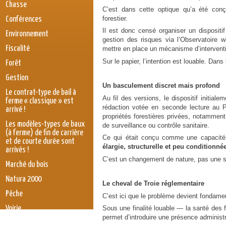
Chasse
C’est dans cette optique qu’a été conçu
forestier.
Conférences
Il est donc censé organiser un dispositi
Environnement
gestion des risques via l’Observatoire w
Fiscalité
mettre en place un mécanisme d’intervent
Sur le papier, l’intention est louable. Dans 
Forêt
Gestion
Un basculement discret mais profond
Le contrat-type de bail à
Au fil des versions, le dispositif initiale
ferme « classique » est
rédaction votée en seconde lecture au P
arrivé !
propriétés forestières privées, notammen
Les modèles-types de baux
de surveillance ou contrôle sanitaire.
(à ferme) de fin de carrière
Ce qui était conçu comme une capacité d
et de courte durée sont
élargie, structurelle et peu conditionné
arrivés !
C’est un changement de nature, pas une s
Marché du bois
Natura 2000
Le cheval de Troie réglementaire
Pêche
C’est ici que le problème devient fondamen
Voirie
Sous une finalité louable — la santé des 
permet d’introduire une présence administr
législation