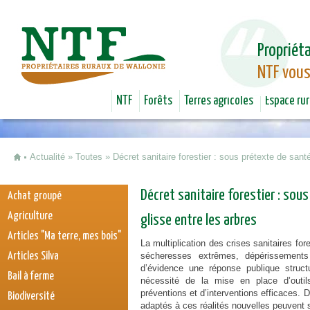
Jum
Propriéta
NTF vous
NTF
Forêts
Terres agricoles
Espace rur
Actualité
»
Toutes
»
Décret sanitaire forestier : sous prétexte de sant
Vous êtes ici
Décret sanitaire forestier : sou
Achat groupé
Agriculture
glisse entre les arbres
Articles "Ma terre, mes bois"
La multiplication des crises sanitaires fo
Articles Silva
sécheresses extrêmes, dépérissement
d’évidence une réponse publique struct
Bail à ferme
nécessité de la mise en place d’outi
préventions et d’interventions efficaces. 
Biodiversité
adaptés à ces réalités nouvelles peuvent se