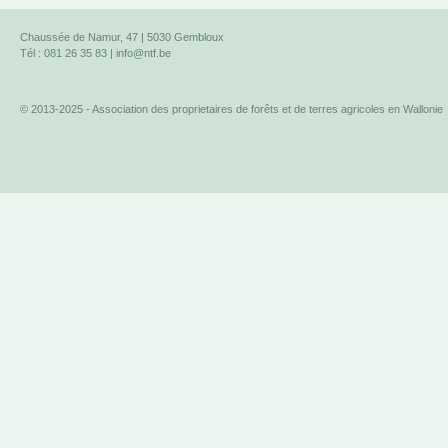
Chaussée de Namur, 47 | 5030 Gembloux
Tél : 081 26 35 83 |
info@ntf.be
© 2013-2025 - Association des proprietaires de forêts et de terres agricoles en Wallonie