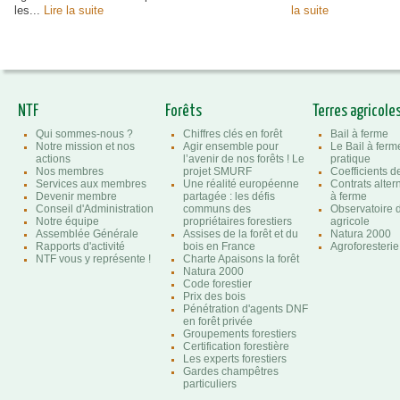
les...
Lire la suite
la suite
NTF
Forêts
Terres agricole
Qui sommes-nous ?
Chiffres clés en forêt
Bail à ferme
Notre mission et nos
Agir ensemble pour
Le Bail à ferm
actions
l’avenir de nos forêts ! Le
pratique
Nos membres
projet SMURF
Coefficients 
Services aux membres
Une réalité européenne
Contrats altern
Devenir membre
partagée : les défis
à ferme
Conseil d'Administration
communs des
Observatoire d
Notre équipe
propriétaires forestiers
agricole
Assemblée Générale
Assises de la forêt et du
Natura 2000
Rapports d'activité
bois en France
Agroforesterie
NTF vous y représente !
Charte Apaisons la forêt
Natura 2000
Code forestier
Prix des bois
Pénétration d'agents DNF
en forêt privée
Groupements forestiers
Certification forestière
Les experts forestiers
Gardes champêtres
particuliers